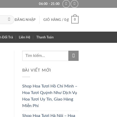
06:00 - 21:00
0
ĐĂNG NHẬP
GIỎ HÀNG /
0
₫
h Đổi Trả
Liên Hệ
Thanh Toán
BÀI VIẾT MỚI
Shop Hoa Tươi Hồ Chí Minh –
Hoa Tươi Quỳnh Như Dịch Vụ
Hoa Tươi Uy Tín, Giao Hàng
Miễn Phí
Shop Hoa Tươi Hà Nội – Hoa