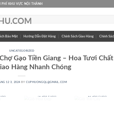
 PHÍ KHU VỰC NỘI THÀNH
ách Bảo Mật
Hướng Dẫn Đặt Hàng
Chính Sách Giao Hàng
Chính Sác
UNCATEGORIZED
Chợ Gạo Tiền Giang – Hoa Tươi Chất
Giao Hàng Nhanh Chóng
NG 12 3, 2024
BY
CUPHUONGQL@GMAIL.COM
 BABY
GIỎ HOA ĐẸP
GIỎ TRÁI CÂY
PHẨM
72 SẢN PHẨM
25 SẢN PHẨM