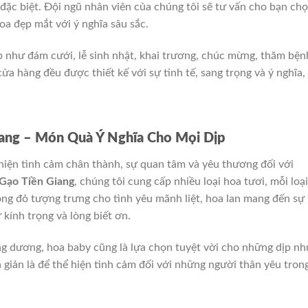
n đặc biệt. Đội ngũ nhân viên của chúng tôi sẽ tư vấn cho bạn ch
oa đẹp mắt với ý nghĩa sâu sắc.
 như đám cưới, lễ sinh nhật, khai trương, chúc mừng, thăm bện
cửa hàng đều được thiết kế với sự tinh tế, sang trọng và ý nghĩa,
ang – Món Quà Ý Nghĩa Cho Mọi Dịp
 hiện tình cảm chân thành, sự quan tâm và yêu thương đối với
Gạo Tiền Giang
, chúng tôi cung cấp nhiều loại hoa tươi, mỗi loại
ng đỏ tượng trưng cho tình yêu mãnh liệt, hoa lan mang đến sự
 kính trọng và lòng biết ơn.
ớng dương, hoa baby cũng là lựa chọn tuyệt vời cho những dịp nh
 giản là để thể hiện tình cảm đối với những người thân yêu tron