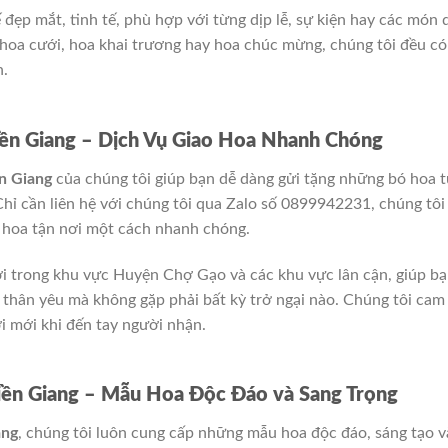
 đẹp mắt, tinh tế, phù hợp với từng dịp lễ, sự kiện hay các món 
hoa cưới, hoa khai trương hay hoa chúc mừng, chúng tôi đều có
n.
ền Giang – Dịch Vụ Giao Hoa Nhanh Chóng
n Giang
của chúng tôi giúp bạn dễ dàng gửi tặng những bó hoa t
hỉ cần liên hệ với chúng tôi qua Zalo số 0899942231, chúng tôi
o hoa tận nơi một cách nhanh chóng.
ơi trong khu vực Huyện Chợ Gạo và các khu vực lân cận, giúp b
thân yêu mà không gặp phải bất kỳ trở ngại nào. Chúng tôi cam
i mới khi đến tay người nhận.
ền Giang – Mẫu Hoa Độc Đáo và Sang Trọng
ang
, chúng tôi luôn cung cấp những mẫu hoa độc đáo, sáng tạo v