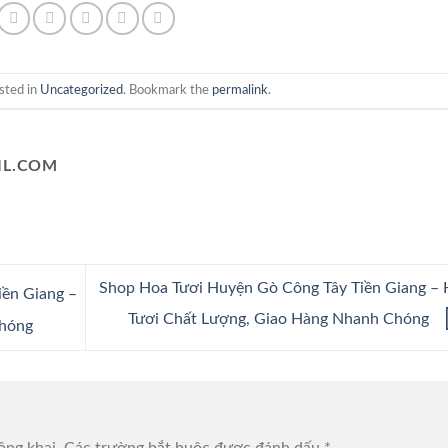
sted in
Uncategorized
. Bookmark the
permalink
.
L.COM
Shop Hoa Tươi Huyện Gò Công Tây Tiền Giang –
ền Giang –
Tươi Chất Lượng, Giao Hàng Nhanh Chóng
Chóng
ông khai.
Các trường bắt buộc được đánh dấu
*