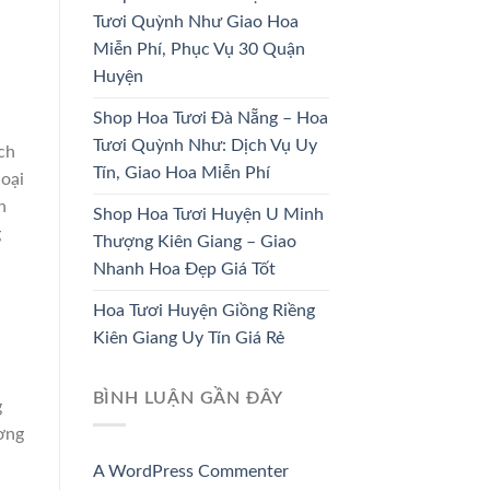
Tươi Quỳnh Như Giao Hoa
HOA CÔ DÂU
HOA KHAI TRƯƠNG
Miễn Phí, Phục Vụ 30 Quận
33 SẢN PHẨM
67 SẢN PHẨM
Huyện
Shop Hoa Tươi Đà Nẵng – Hoa
Tươi Quỳnh Như: Dịch Vụ Uy
ch
Tín, Giao Hoa Miễn Phí
loại
n
Shop Hoa Tươi Huyện U Minh
g
Thượng Kiên Giang – Giao
Nhanh Hoa Đẹp Giá Tốt
Hoa Tươi Huyện Giồng Riềng
Kiên Giang Uy Tín Giá Rẻ
BÌNH LUẬN GẦN ĐÂY
g
ương
A WordPress Commenter