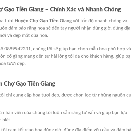
ợ Gạo Tiền Giang – Chính Xác và Nhanh Chóng
oa tươi
Huyện Chợ Gạo Tiền Giang
với tốc độ nhanh chóng và
 luôn đảm bảo rằng hoa sẽ đến tay người nhận đúng giờ, đúng địa
mới và đẹp mắt của hoa.
o số 0899942231, chúng tôi sẽ giúp bạn chọn mẫu hoa phù hợp và
uôn cố gắng mang đến sự hài lòng tối đa cho khách hàng, giúp bạ
oa tươi đẹp.
 Chợ Gạo Tiền Giang
ôi chỉ cung cấp hoa tươi đẹp, được chọn lọc từ những nguồn c
 nhân viên của chúng tôi luôn sẵn sàng tư vấn và giúp bạn lựa
 biệt.
tôi cam kết giao hoa đúng giờ, đúng địa điểm yêu cầu và đảm b