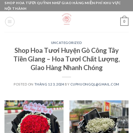
Skip
SHOP HOA TƯƠI QUỲNH NHƯ GIAO HÀNG MIỄN PHÍ KHU VỰC
NỘI THÀNH
to
content
0
UNCATEGORIZED
Shop Hoa Tươi Huyện Gò Công Tây
Tiền Giang – Hoa Tươi Chất Lượng,
Giao Hàng Nhanh Chóng
POSTED ON
THÁNG 12 3, 2024
BY
CUPHUONGQL@GMAIL.COM