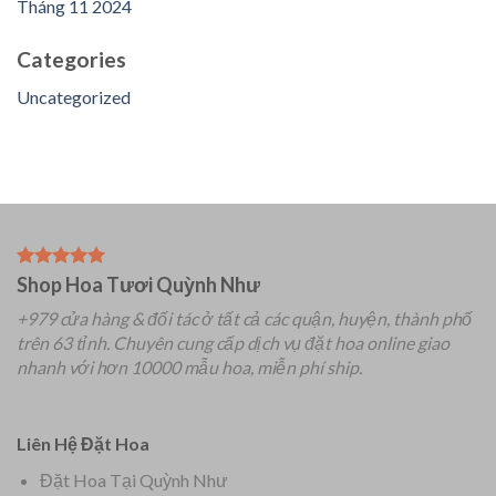
Tháng 11 2024
Categories
Uncategorized
Shop Hoa Tươi Quỳnh Như
+979 cửa hàng & đối tác ở tất cả các quận, huyện, thành phố
trên 63 tỉnh.
Chuyên
cung cấp dịch vụ đặt hoa online giao
nhanh với hơn 10000 mẫu hoa, miễn phí ship.
Liên Hệ Đặt Hoa
Đặt Hoa Tại Quỳnh Như