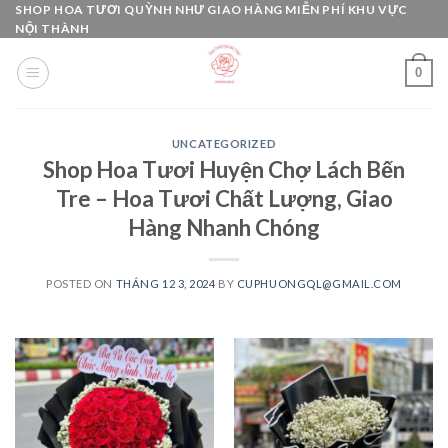
Skip
SHOP HOA TƯƠI QUỲNH NHƯ GIAO HÀNG MIỄN PHÍ KHU VỰC
NỘI THÀNH
to
content
0
UNCATEGORIZED
Shop Hoa Tươi Huyện Chợ Lách Bến
Tre – Hoa Tươi Chất Lượng, Giao
Hàng Nhanh Chóng
POSTED ON
THÁNG 12 3, 2024
BY
CUPHUONGQL@GMAIL.COM