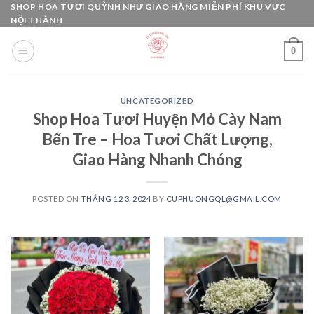
Skip
SHOP HOA TƯƠI QUỲNH NHƯ GIAO HÀNG MIỄN PHÍ KHU VỰC
NỘI THÀNH
to
content
0
UNCATEGORIZED
Shop Hoa Tươi Huyện Mỏ Cày Nam
Bến Tre – Hoa Tươi Chất Lượng,
Giao Hàng Nhanh Chóng
POSTED ON
THÁNG 12 3, 2024
BY
CUPHUONGQL@GMAIL.COM