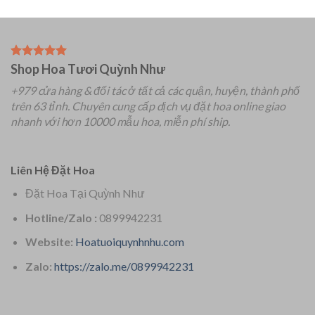
Shop Hoa Tươi Quỳnh Như
+979 cửa hàng & đối tác ở tất cả các quận, huyện, thành phố
trên 63 tỉnh.
Chuyên
cung cấp dịch vụ đặt hoa online giao
nhanh với hơn 10000 mẫu hoa, miễn phí ship.
Liên Hệ Đặt Hoa
Đặt Hoa Tại Quỳnh Như
Hotline/Zalo :
0899942231
Website:
Hoatuoiquynhnhu.com
Zalo:
https://zalo.me/0899942231