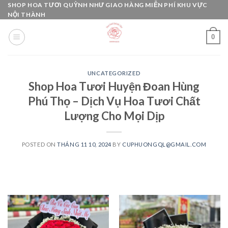
Skip
SHOP HOA TƯƠI QUỲNH NHƯ GIAO HÀNG MIỄN PHÍ KHU VỰC
NỘI THÀNH
to
content
0
UNCATEGORIZED
Shop Hoa Tươi Huyện Đoan Hùng
Phú Thọ – Dịch Vụ Hoa Tươi Chất
Lượng Cho Mọi Dịp
POSTED ON
THÁNG 11 10, 2024
BY
CUPHUONGQL@GMAIL.COM