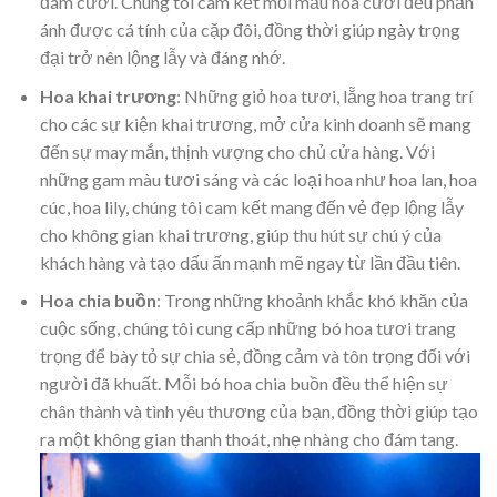
đám cưới. Chúng tôi cam kết mỗi mẫu hoa cưới đều phản
ánh được cá tính của cặp đôi, đồng thời giúp ngày trọng
đại trở nên lộng lẫy và đáng nhớ.
Hoa khai trương
: Những giỏ hoa tươi, lẵng hoa trang trí
cho các sự kiện khai trương, mở cửa kinh doanh sẽ mang
đến sự may mắn, thịnh vượng cho chủ cửa hàng. Với
những gam màu tươi sáng và các loại hoa như hoa lan, hoa
cúc, hoa lily, chúng tôi cam kết mang đến vẻ đẹp lộng lẫy
cho không gian khai trương, giúp thu hút sự chú ý của
khách hàng và tạo dấu ấn mạnh mẽ ngay từ lần đầu tiên.
Hoa chia buồn
: Trong những khoảnh khắc khó khăn của
cuộc sống, chúng tôi cung cấp những bó hoa tươi trang
trọng để bày tỏ sự chia sẻ, đồng cảm và tôn trọng đối với
người đã khuất. Mỗi bó hoa chia buồn đều thể hiện sự
chân thành và tình yêu thương của bạn, đồng thời giúp tạo
ra một không gian thanh thoát, nhẹ nhàng cho đám tang.