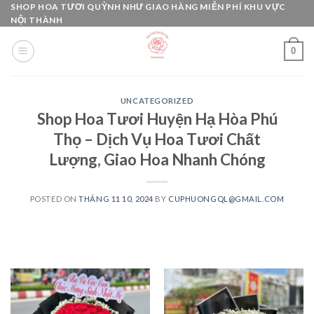
Skip
SHOP HOA TƯƠI QUỲNH NHƯ GIAO HÀNG MIỄN PHÍ KHU VỰC
NỘI THÀNH
to
content
0
UNCATEGORIZED
Shop Hoa Tươi Huyện Hạ Hòa Phú
Thọ – Dịch Vụ Hoa Tươi Chất
Lượng, Giao Hoa Nhanh Chóng
POSTED ON
THÁNG 11 10, 2024
BY
CUPHUONGQL@GMAIL.COM