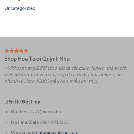
Uncategorized
Shop Hoa Tươi Quỳnh Như
+979 cửa hàng & đối tác ở tất cả các quận, huyện, thành phố
trên 63 tỉnh.
Chuyên
cung cấp dịch vụ đặt hoa online giao
nhanh với hơn 10000 mẫu hoa, miễn phí ship.
Liên Hệ Đặt Hoa
Đặt Hoa Tại Quỳnh Như
Hotline/Zalo :
0899942231
Website:
Hoatuoiquynhnhu.com