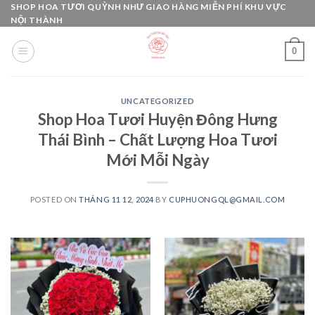
Skip
SHOP HOA TƯƠI QUỲNH NHƯ GIAO HÀNG MIỄN PHÍ KHU VỰC
NỘI THÀNH
to
content
0
UNCATEGORIZED
Shop Hoa Tươi Huyện Đông Hưng
Thái Bình – Chất Lượng Hoa Tươi
Mới Mỗi Ngày
POSTED ON
THÁNG 11 12, 2024
BY
CUPHUONGQL@GMAIL.COM