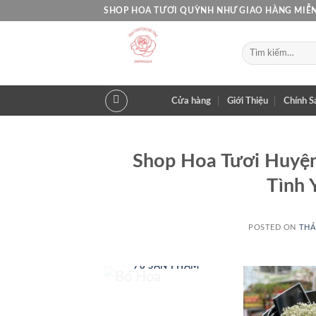
Skip
SHOP HOA TƯƠI QUỲNH NHƯ GIAO HÀNG MIỄN
to
content
Tìm
kiếm:
Cửa hàng
Giới Thiệu
Chính S
Shop Hoa Tươi Huyện
Tình 
POSTED ON
THÁ
BÓ HOA
78 SẢN PHẨM