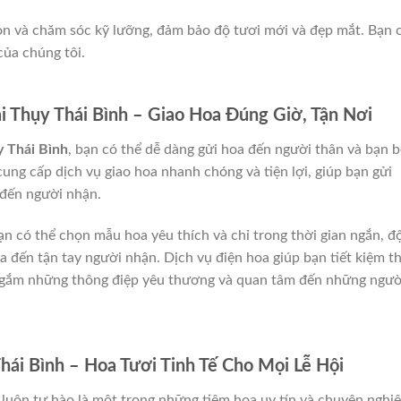
ọn và chăm sóc kỹ lưỡng, đảm bảo độ tươi mới và đẹp mắt. Bạn 
của chúng tôi.
i Thụy Thái Bình – Giao Hoa Đúng Giờ, Tận Nơi
y Thái Bình
, bạn có thể dễ dàng gửi hoa đến người thân và bạn b
ung cấp dịch vụ giao hoa nhanh chóng và tiện lợi, giúp bạn gửi
 đến người nhận.
bạn có thể chọn mẫu hoa yêu thích và chỉ trong thời gian ngắn, đ
 đến tận tay người nhận. Dịch vụ điện hoa giúp bạn tiết kiệm t
ửi gắm những thông điệp yêu thương và quan tâm đến những ngườ
ái Bình – Hoa Tươi Tinh Tế Cho Mọi Lễ Hội
luôn tự hào là một trong những tiệm hoa uy tín và chuyên nghi