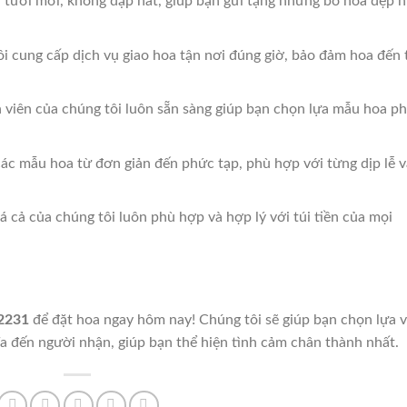
n tươi mới, không dập nát, giúp bạn gửi tặng những bó hoa đẹp 
ôi cung cấp dịch vụ giao hoa tận nơi đúng giờ, bảo đảm hoa đến 
 viên của chúng tôi luôn sẵn sàng giúp bạn chọn lựa mẫu hoa p
các mẫu hoa từ đơn giản đến phức tạp, phù hợp với từng dịp lễ v
á cả của chúng tôi luôn phù hợp và hợp lý với túi tiền của mọi
2231
để đặt hoa ngay hôm nay! Chúng tôi sẽ giúp bạn chọn lựa 
ĩa đến người nhận, giúp bạn thể hiện tình cảm chân thành nhất.