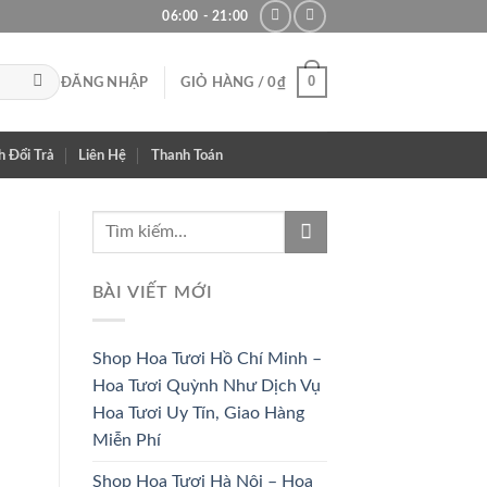
06:00 - 21:00
0
ĐĂNG NHẬP
GIỎ HÀNG /
0
₫
h Đổi Trả
Liên Hệ
Thanh Toán
BÀI VIẾT MỚI
Shop Hoa Tươi Hồ Chí Minh –
Hoa Tươi Quỳnh Như Dịch Vụ
Hoa Tươi Uy Tín, Giao Hàng
Miễn Phí
Shop Hoa Tươi Hà Nội – Hoa