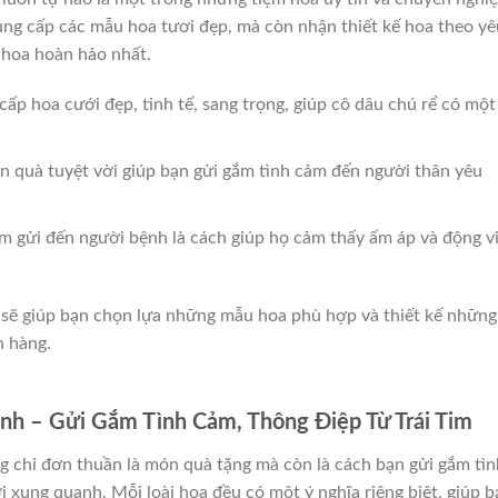
ung cấp các mẫu hoa tươi đẹp, mà còn nhận thiết kế hoa theo yê
 hoa hoàn hảo nhất.
cấp hoa cưới đẹp, tinh tế, sang trọng, giúp cô dâu chú rể có một
ón quà tuyệt vời giúp bạn gửi gắm tình cảm đến người thân yêu
m gửi đến người bệnh là cách giúp họ cảm thấy ấm áp và động v
i sẽ giúp bạn chọn lựa những mẫu hoa phù hợp và thiết kế những
h hàng.
ình – Gửi Gắm Tình Cảm, Thông Điệp Từ Trái Tim
 chỉ đơn thuần là món quà tặng mà còn là cách bạn gửi gắm tìn
 xung quanh. Mỗi loài hoa đều có một ý nghĩa riêng biệt, giúp b