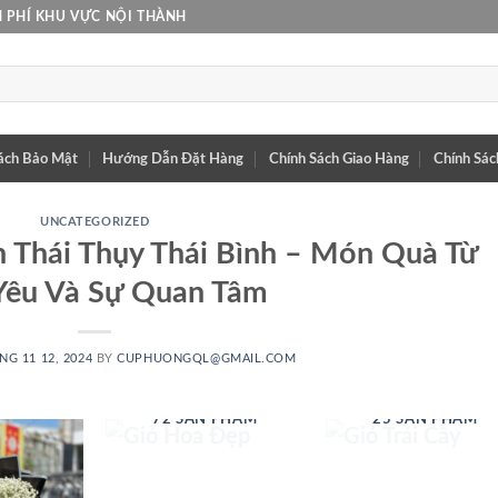
 PHÍ KHU VỰC NỘI THÀNH
ách Bảo Mật
Hướng Dẫn Đặt Hàng
Chính Sách Giao Hàng
Chính Sác
UNCATEGORIZED
 Thái Thụy Thái Bình – Món Quà Từ
Yêu Và Sự Quan Tâm
NG 11 12, 2024
BY
CUPHUONGQL@GMAIL.COM
GIỎ HOA ĐẸP
GIỎ TRÁI CÂY
72 SẢN PHẨM
25 SẢN PHẨM