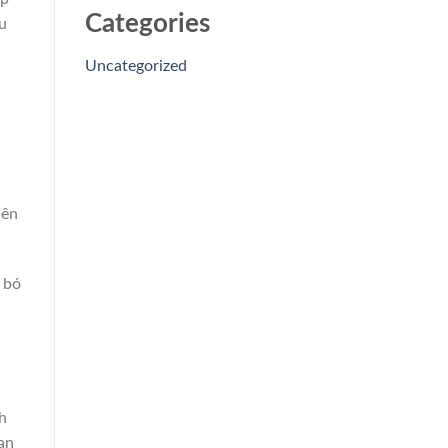
Categories
u
Uncategorized
iên
 bó
h
ạn