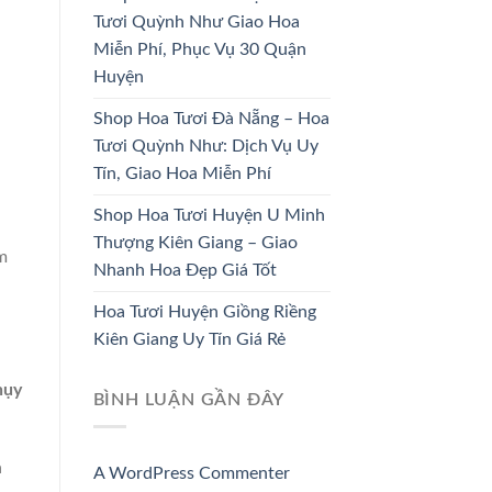
HOA KHAI
Tươi Quỳnh Như Giao Hoa
HOA CÔ DÂU
TRƯƠNG
Miễn Phí, Phục Vụ 30 Quận
33 SẢN PHẨM
67 SẢN PHẨM
Huyện
Shop Hoa Tươi Đà Nẵng – Hoa
Tươi Quỳnh Như: Dịch Vụ Uy
Tín, Giao Hoa Miễn Phí
Shop Hoa Tươi Huyện U Minh
Thượng Kiên Giang – Giao
m
Nhanh Hoa Đẹp Giá Tốt
Hoa Tươi Huyện Giồng Riềng
Kiên Giang Uy Tín Giá Rẻ
hụy
BÌNH LUẬN GẦN ĐÂY
a
A WordPress Commenter