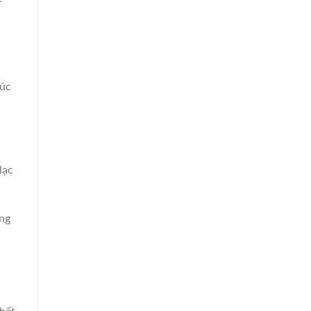
húc
lạc
ng