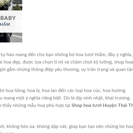
 BABY
PHẨM
tự hào mang đến cho bạn những bó hoa tươi thắm, đầy ý nghĩa,
oài hoa đẹp, được lựa chọn tỉ mỉ và chăm chút kỹ lưỡng, shop hoa
n gửi gắm những thông điệp yêu thương, sự trân trọng và quan tâ
 từ hoa hồng, hoa ly, hoa lan đến các loại hoa cúc, hoa hướng
 mang một ý nghĩa riêng biệt. Dù là dịp sinh nhật, khai trương,
ìm thấy những mẫu hoa phù hợp tại
Shop hoa tươi Huyện Thái T
ới, không héo úa, không dập nát, giúp bạn tạo nên những bó ho