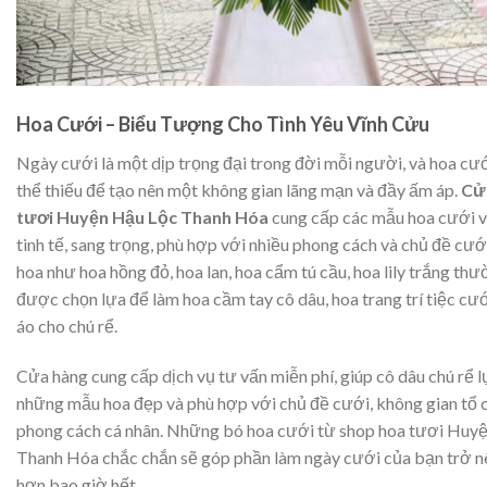
Hoa Cưới – Biểu Tượng Cho Tình Yêu Vĩnh Cửu
Ngày cưới là một dịp trọng đại trong đời mỗi người, và hoa cư
thể thiếu để tạo nên một không gian lãng mạn và đầy ấm áp.
Cử
tươi Huyện Hậu Lộc Thanh Hóa
cung cấp các mẫu hoa cưới v
tinh tế, sang trọng, phù hợp với nhiều phong cách và chủ đề cưới
hoa như hoa hồng đỏ, hoa lan, hoa cẩm tú cầu, hoa lily trắng th
được chọn lựa để làm hoa cầm tay cô dâu, hoa trang trí tiệc cướ
áo cho chú rể.
Cửa hàng cung cấp dịch vụ tư vấn miễn phí, giúp cô dâu chú rể 
những mẫu hoa đẹp và phù hợp với chủ đề cưới, không gian tổ 
phong cách cá nhân. Những bó hoa cưới từ shop hoa tươi Huy
Thanh Hóa chắc chắn sẽ góp phần làm ngày cưới của bạn trở n
hơn bao giờ hết.