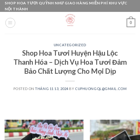
Skip
SHOP HOA TƯƠI QUỲNH NHƯ GIAO HÀNG MIỄN PHÍ KHU VỰC
NỘI THÀNH
to
content
0
UNCATEGORIZED
Shop Hoa Tươi Huyện Hậu Lộc
Thanh Hóa – Dịch Vụ Hoa Tươi Đảm
Bảo Chất Lượng Cho Mọi Dịp
POSTED ON
THÁNG 11 13, 2024
BY
CUPHUONGQL@GMAIL.COM