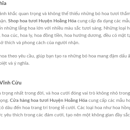
hĩa
oảnh khắc quan trọng và không thể thiếu những bó hoa tươi thắ
hận.
Shop hoa tươi Huyện Hoằng Hóa
cung cấp đa dạng các mẫ
n những lẵng hoa lớn với nhiều màu sắc tươi sáng. Những loại 
 hoa cúc, hoa ly, hoa đồng tiền, hoa hướng dương, đều có mặt t
sở thích và phong cách của người nhận.
ế hoa theo yêu cầu, giúp bạn tạo ra những bó hoa mang đậm dấu 
iệt và ý nghĩa.
 Vĩnh Cửu
 trọng nhất trong đời, và hoa cưới đóng vai trò không nhỏ trong
rọng.
Cửa hàng hoa tươi Huyện Hoằng Hóa
cung cấp các mẫu h
cô dâu đến hoa trang trí trong lễ cưới. Các loại hoa như hoa hồn
ợc yêu thích trong các đám cưới, tạo nên một không gian đầy sắc