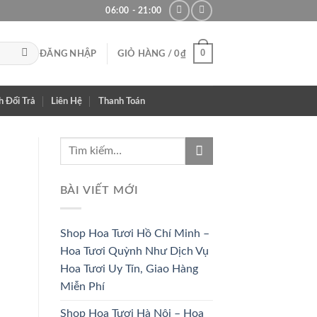
06:00 - 21:00
0
ĐĂNG NHẬP
GIỎ HÀNG /
0
₫
h Đổi Trả
Liên Hệ
Thanh Toán
BÀI VIẾT MỚI
Shop Hoa Tươi Hồ Chí Minh –
Hoa Tươi Quỳnh Như Dịch Vụ
Hoa Tươi Uy Tín, Giao Hàng
Miễn Phí
Shop Hoa Tươi Hà Nội – Hoa