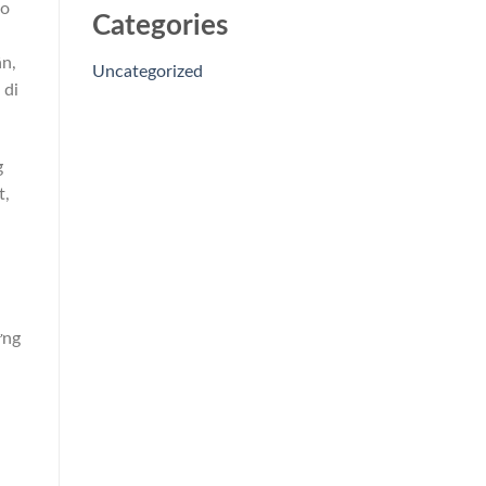
lo
Categories
n,
Uncategorized
 di
g
t,
ứng