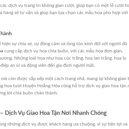
ác dịch vụ trang trí không gian cưới, giúp bạn có một lễ cưới h
a hàng sẽ tư vấn và giúp bạn lựa chọn các mẫu hoa phù hợp với
Thành
 hiện sự chia sẻ, sự đồng cảm và lòng tôn kính đối với người đã
óa
cung cấp dịch vụ hoa chia buồn, với các mẫu hoa đơn giản,
thương. Những loài hoa như hoa cúc trắng, hoa lan trắng, hoa ly
iệp an ủi và động viên đến gia đình người mất.
 mà còn được sắp xếp một cách trang nhã, mang lại không gian 
g hoa tươi Huyện Hoằng Hóa cũng hỗ trợ dịch vụ giao hoa tận n
ững lời chia buồn chân thành.
– Dịch Vụ Giao Hoa Tận Nơi Nhanh Chóng
ong những dịch vụ được khách hàng ưa chuộng, vì sự tiện lợi và