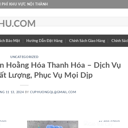
 PHÍ KHU VỰC NỘI THÀNH
ách Bảo Mật
Hướng Dẫn Đặt Hàng
Chính Sách Giao Hàng
Chính Sác
UNCATEGORIZED
n Hoằng Hóa Thanh Hóa – Dịch Vụ
ất Lượng, Phục Vụ Mọi Dịp
NG 11 13, 2024
BY
CUPHUONGQL@GMAIL.COM
 BABY
GIỎ TRÁI CÂY
PHẨM
25 SẢN PHẨM