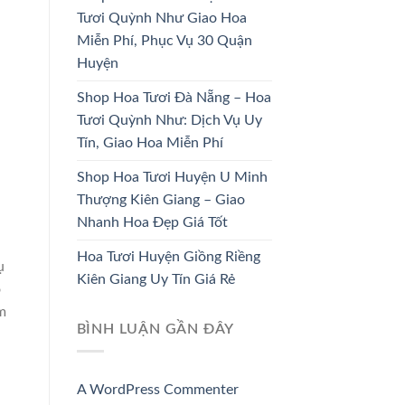
Tươi Quỳnh Như Giao Hoa
Miễn Phí, Phục Vụ 30 Quận
Huyện
HOA CÔ DÂU
HOA KHAI TRƯƠNG
Shop Hoa Tươi Đà Nẵng – Hoa
33 SẢN PHẨM
67 SẢN PHẨM
Tươi Quỳnh Như: Dịch Vụ Uy
Tín, Giao Hoa Miễn Phí
Shop Hoa Tươi Huyện U Minh
Thượng Kiên Giang – Giao
Nhanh Hoa Đẹp Giá Tốt
Hoa Tươi Huyện Giồng Riềng
ụ
Kiên Giang Uy Tín Giá Rẻ
o
m
BÌNH LUẬN GẦN ĐÂY
A WordPress Commenter