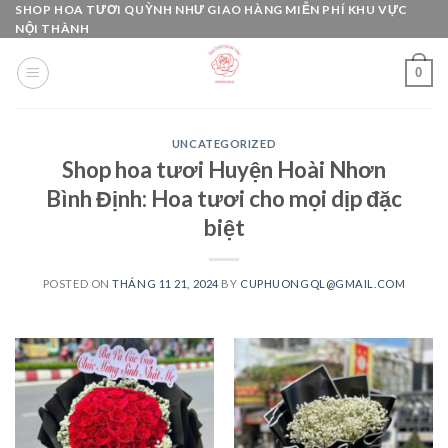
Skip
SHOP HOA TƯƠI QUỲNH NHƯ GIAO HÀNG MIỄN PHÍ KHU VỰC
NỘI THÀNH
to
content
0
UNCATEGORIZED
Shop hoa tươi Huyện Hoài Nhơn
Bình Định: Hoa tươi cho mọi dịp đặc
biệt
POSTED ON
THÁNG 11 21, 2024
BY
CUPHUONGQL@GMAIL.COM