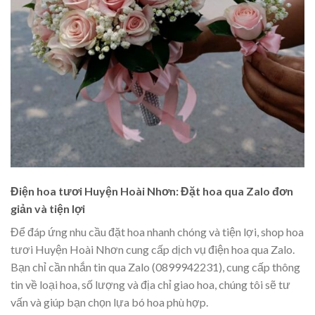
Điện hoa tươi Huyện Hoài Nhơn: Đặt hoa qua Zalo đơn
giản và tiện lợi
Để đáp ứng nhu cầu đặt hoa nhanh chóng và tiện lợi, shop hoa
tươi Huyện Hoài Nhơn cung cấp dịch vụ điện hoa qua Zalo.
Bạn chỉ cần nhắn tin qua Zalo (0899942231), cung cấp thông
tin về loại hoa, số lượng và địa chỉ giao hoa, chúng tôi sẽ tư
vấn và giúp bạn chọn lựa bó hoa phù hợp.