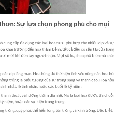
Nhơn: Sự lựa chọn phong phú cho mọi
 cung cấp đa dạng các loại hoa tươi, phù hợp cho nhiều dịp và sự
 hoa khai trương đến hoa thăm bệnh, tất cả đều có sẵn tại cửa hàn
ơi mới khi đến tay người nhận. Một số loại hoa phổ biến mà chú
ng các dịp lãng mạn. Hoa hồng đỏ thể hiện tình yêu nồng nàn, hoa h
a hồng trắng là biểu tượng của sự trong sáng và thanh cao. Hoa hồ
sinh nhật, lễ tình nhân, hoặc các buổi lễ kỷ niệm.
p thanh thoát và hương thơm dịu nhẹ. Nó là loài hoa được ưa chuộ
kỷ niệm, hoặc các sự kiện trang trọng.
ng trọng, quý phái, thể hiện lòng tôn trọng và kính trọng. Đặc biệt,