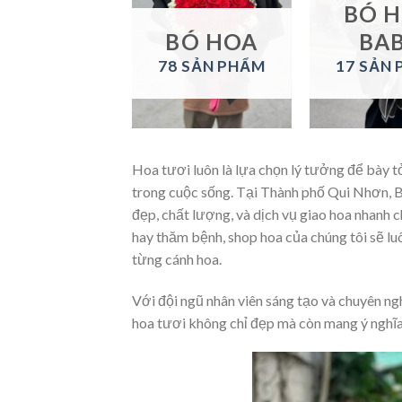
LAN HỒ
BÓ 
ĐIỆP
BÓ HOA
BA
 SẢN PHẨM
78 SẢN PHẨM
17 SẢN
Hoa tươi luôn là lựa chọn lý tưởng để bày t
trong cuộc sống. Tại Thành phố Qui Nhơn, B
đẹp, chất lượng, và dịch vụ giao hoa nhanh c
hay thăm bệnh, shop hoa của chúng tôi sẽ lu
từng cánh hoa.
Với đội ngũ nhân viên sáng tạo và chuyên n
hoa tươi không chỉ đẹp mà còn mang ý nghĩa 