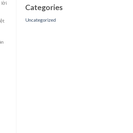
 lời
Categories
Uncategorized
yệt
àn