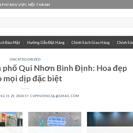
 PHÍ KHU VỰC NỘI THÀNH
ách Bảo Mật
Hướng Dẫn Đặt Hàng
Chính Sách Giao Hàng
Chính Sác
UNCATEGORIZED
 phố Qui Nhơn Bình Định: Hoa đẹp
 mọi dịp đặc biệt
G 11 21, 2024
BY
CUPHUONGQL@GMAIL.COM