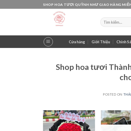
Skip
SHOP HOA TƯƠI QUỲNH NHƯ GIAO HÀNG MIỄN
to
content
Tìm
kiếm:
Cửa hàng
Giới Thiệu
Chính S
Shop hoa tươi Thành
cho
POSTED ON
THÁN