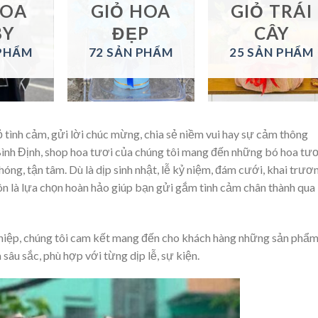
HOA
GIỎ HOA
GIỎ TRÁI
BY
ĐẸP
CÂY
 PHẨM
72 SẢN PHẨM
25 SẢN PHẨM
ỏ tình cảm, gửi lời chúc mừng, chia sẻ niềm vui hay sự cảm thông
ình Định, shop hoa tươi của chúng tôi mang đến những bó hoa tươ
hóng, tận tâm. Dù là dịp sinh nhật, lễ kỷ niệm, đám cưới, khai trươ
ôn là lựa chọn hoàn hảo giúp bạn gửi gắm tình cảm chân thành qua
ghiệp, chúng tôi cam kết mang đến cho khách hàng những sản phẩ
sâu sắc, phù hợp với từng dịp lễ, sự kiện.