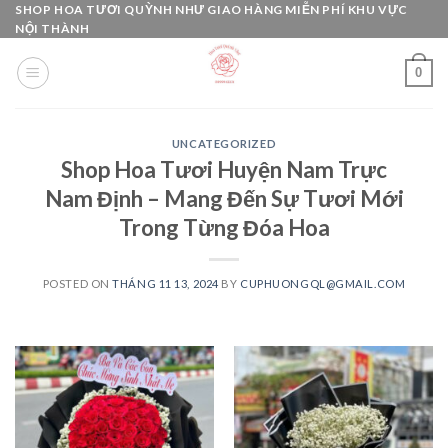
Skip
SHOP HOA TƯƠI QUỲNH NHƯ GIAO HÀNG MIỄN PHÍ KHU VỰC
NỘI THÀNH
to
content
0
UNCATEGORIZED
Shop Hoa Tươi Huyện Nam Trực
Nam Định – Mang Đến Sự Tươi Mới
Trong Từng Đóa Hoa
POSTED ON
THÁNG 11 13, 2024
BY
CUPHUONGQL@GMAIL.COM