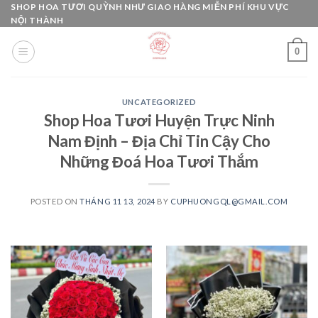
Skip
SHOP HOA TƯƠI QUỲNH NHƯ GIAO HÀNG MIỄN PHÍ KHU VỰC
NỘI THÀNH
to
content
0
UNCATEGORIZED
Shop Hoa Tươi Huyện Trực Ninh
Nam Định – Địa Chỉ Tin Cậy Cho
Những Đoá Hoa Tươi Thắm
POSTED ON
THÁNG 11 13, 2024
BY
CUPHUONGQL@GMAIL.COM