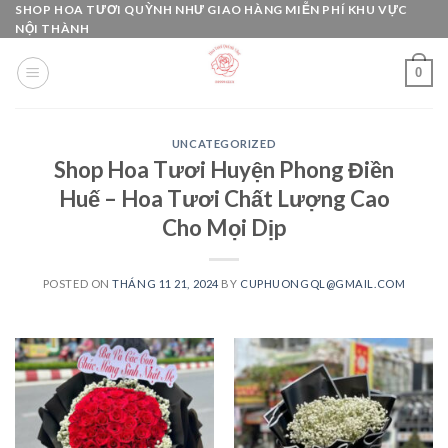
Skip
SHOP HOA TƯƠI QUỲNH NHƯ GIAO HÀNG MIỄN PHÍ KHU VỰC
NỘI THÀNH
to
content
0
UNCATEGORIZED
Shop Hoa Tươi Huyện Phong Điền
Huế – Hoa Tươi Chất Lượng Cao
Cho Mọi Dịp
POSTED ON
THÁNG 11 21, 2024
BY
CUPHUONGQL@GMAIL.COM