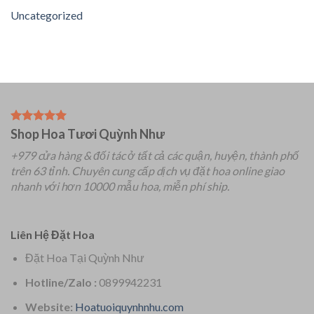
Uncategorized
Shop Hoa Tươi Quỳnh Như
+979 cửa hàng & đối tác ở tất cả các quận, huyện, thành phố
trên 63 tỉnh.
Chuyên
cung cấp dịch vụ đặt hoa online giao
nhanh với hơn 10000 mẫu hoa, miễn phí ship.
Liên Hệ Đặt Hoa
Đặt Hoa Tại Quỳnh Như
Hotline/Zalo :
0899942231
Website:
Hoatuoiquynhnhu.com