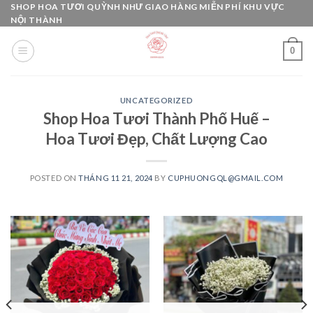
Skip
SHOP HOA TƯƠI QUỲNH NHƯ GIAO HÀNG MIỄN PHÍ KHU VỰC
NỘI THÀNH
to
content
0
UNCATEGORIZED
Shop Hoa Tươi Thành Phố Huế –
Hoa Tươi Đẹp, Chất Lượng Cao
POSTED ON
THÁNG 11 21, 2024
BY
CUPHUONGQL@GMAIL.COM