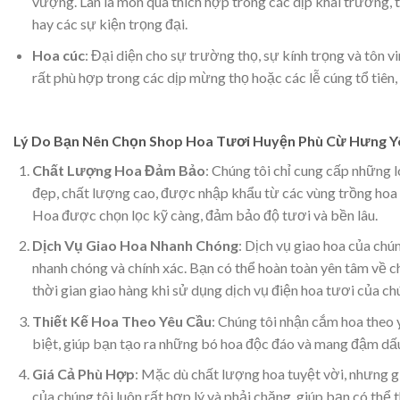
vượng. Lan là món quà thích hợp trong các dịp khai trương,
hay các sự kiện trọng đại.
Hoa cúc
: Đại diện cho sự trường thọ, sự kính trọng và tôn v
rất phù hợp trong các dịp mừng thọ hoặc các lễ cúng tổ tiên, 
Lý Do Bạn Nên Chọn Shop Hoa Tươi Huyện Phù Cừ Hưng Y
Chất Lượng Hoa Đảm Bảo
: Chúng tôi chỉ cung cấp những l
đẹp, chất lượng cao, được nhập khẩu từ các vùng trồng hoa n
Hoa được chọn lọc kỹ càng, đảm bảo độ tươi và bền lâu.
Dịch Vụ Giao Hoa Nhanh Chóng
: Dịch vụ giao hoa của chún
nhanh chóng và chính xác. Bạn có thể hoàn toàn yên tâm về c
thời gian giao hàng khi sử dụng dịch vụ điện hoa tươi của chú
Thiết Kế Hoa Theo Yêu Cầu
: Chúng tôi nhận cắm hoa theo 
biệt, giúp bạn tạo ra những bó hoa độc đáo và mang đậm dấu
Giá Cả Phù Hợp
: Mặc dù chất lượng hoa tuyệt vời, nhưng gi
của chúng tôi luôn rất hợp lý và phải chăng, giúp bạn có thể 