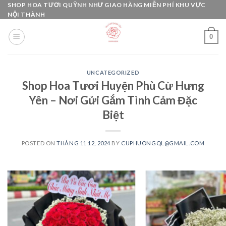
Skip
SHOP HOA TƯƠI QUỲNH NHƯ GIAO HÀNG MIỄN PHÍ KHU VỰC
NỘI THÀNH
to
content
0
UNCATEGORIZED
Shop Hoa Tươi Huyện Phù Cừ Hưng
Yên – Nơi Gửi Gắm Tình Cảm Đặc
Biệt
POSTED ON
THÁNG 11 12, 2024
BY
CUPHUONGQL@GMAIL.COM