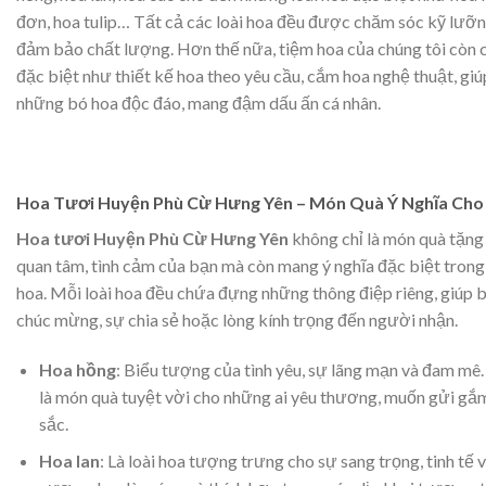
đơn, hoa tulip… Tất cả các loài hoa đều được chăm sóc kỹ lưỡn
đảm bảo chất lượng. Hơn thế nữa, tiệm hoa của chúng tôi còn c
đặc biệt như thiết kế hoa theo yêu cầu, cắm hoa nghệ thuật, gi
những bó hoa độc đáo, mang đậm dấu ấn cá nhân.
Hoa Tươi Huyện Phù Cừ Hưng Yên – Món Quà Ý Nghĩa Cho
Hoa tươi Huyện Phù Cừ Hưng Yên
không chỉ là món quà tặng 
quan tâm, tình cảm của bạn mà còn mang ý nghĩa đặc biệt trong
hoa. Mỗi loài hoa đều chứa đựng những thông điệp riêng, giúp b
chúc mừng, sự chia sẻ hoặc lòng kính trọng đến người nhận.
Hoa hồng
: Biểu tượng của tình yêu, sự lãng mạn và đam mê
là món quà tuyệt vời cho những ai yêu thương, muốn gửi gắ
sắc.
Hoa lan
: Là loài hoa tượng trưng cho sự sang trọng, tinh tế v