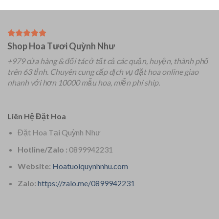
Shop Hoa Tươi Quỳnh Như
+979 cửa hàng & đối tác ở tất cả các quận, huyện, thành phố
trên 63 tỉnh.
Chuyên
cung cấp dịch vụ đặt hoa online giao
nhanh với hơn 10000 mẫu hoa, miễn phí ship.
Liên Hệ Đặt Hoa
Đặt Hoa Tại Quỳnh Như
Hotline/Zalo :
0899942231
Website:
Hoatuoiquynhnhu.com
Zalo:
https://zalo.me/0899942231