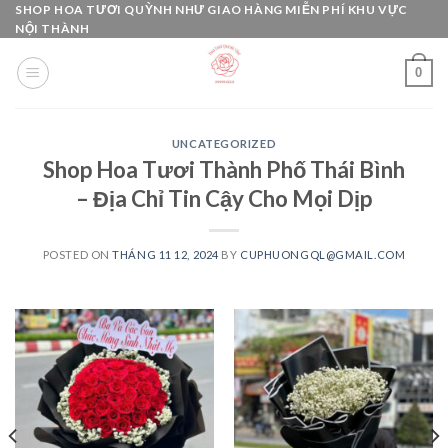
Skip
SHOP HOA TƯƠI QUỲNH NHƯ GIAO HÀNG MIỄN PHÍ KHU VỰC
NỘI THÀNH
to
content
0
UNCATEGORIZED
Shop Hoa Tươi Thành Phố Thái Bình
– Địa Chỉ Tin Cậy Cho Mọi Dịp
POSTED ON
THÁNG 11 12, 2024
BY
CUPHUONGQL@GMAIL.COM