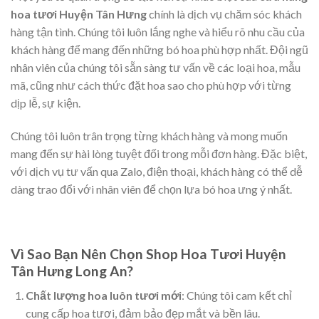
hoa tươi Huyện Tân Hưng
chính là dịch vụ chăm sóc khách
hàng tận tình. Chúng tôi luôn lắng nghe và hiểu rõ nhu cầu của
khách hàng để mang đến những bó hoa phù hợp nhất. Đội ngũ
nhân viên của chúng tôi sẵn sàng tư vấn về các loại hoa, mẫu
mã, cũng như cách thức đặt hoa sao cho phù hợp với từng
dịp lễ, sự kiện.
Chúng tôi luôn trân trọng từng khách hàng và mong muốn
mang đến sự hài lòng tuyệt đối trong mỗi đơn hàng. Đặc biệt,
với dịch vụ tư vấn qua Zalo, điện thoại, khách hàng có thể dễ
dàng trao đổi với nhân viên để chọn lựa bó hoa ưng ý nhất.
Vì Sao Bạn Nên Chọn Shop Hoa Tươi Huyện
Tân Hưng Long An?
Chất lượng hoa luôn tươi mới
: Chúng tôi cam kết chỉ
cung cấp hoa tươi, đảm bảo đẹp mắt và bền lâu.