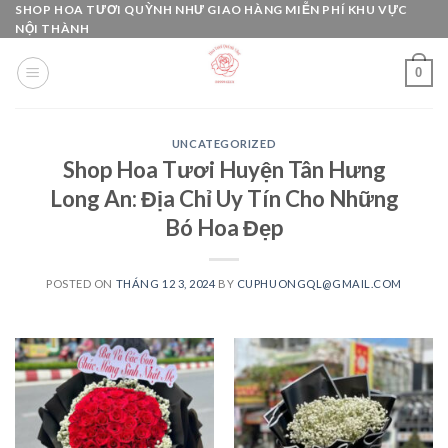
Skip
SHOP HOA TƯƠI QUỲNH NHƯ GIAO HÀNG MIỄN PHÍ KHU VỰC
NỘI THÀNH
to
content
0
UNCATEGORIZED
Shop Hoa Tươi Huyện Tân Hưng
Long An: Địa Chỉ Uy Tín Cho Những
Bó Hoa Đẹp
POSTED ON
THÁNG 12 3, 2024
BY
CUPHUONGQL@GMAIL.COM