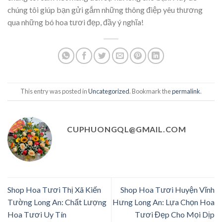
chúng tôi giúp bạn gửi gắm những thông điệp yêu thương
qua những bó hoa tươi đẹp, đầy ý nghĩa!
This entry was posted in
Uncategorized
. Bookmark the
permalink
.
CUPHUONGQL@GMAIL.COM
Shop Hoa Tươi Thị Xã Kiến
Shop Hoa Tươi Huyện Vĩnh
Tường Long An: Chất Lượng
Hưng Long An: Lựa Chọn Hoa
Hoa Tươi Uy Tín
Tươi Đẹp Cho Mọi Dịp