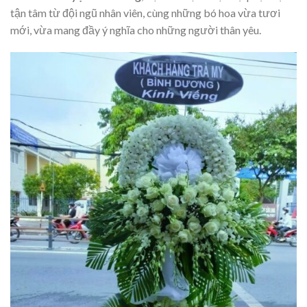
tận tâm từ đội ngũ nhân viên, cùng những bó hoa vừa tươi
mới, vừa mang đầy ý nghĩa cho những người thân yêu.