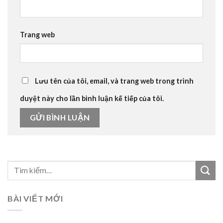
Trang web
Lưu tên của tôi, email, và trang web trong trình
duyệt này cho lần bình luận kế tiếp của tôi.
BÀI VIẾT MỚI