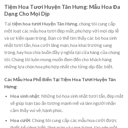
Tiệm Hoa Tươi Huyện Tân Hưng: Mẫu Hoa Đa
Dạng Cho Mọi Dịp
Tại
tiệm hoa tươi Huyện Tân Hưng
, chúng tôi cung cấp
một loạt các mẫu hoa tươi đẹp mắt, phù hợp với mọi dịp lễ
và sự kiện quan trọng. Bạn có thể tìm thấy các bó hoa sinh
nhật tươi tắn, hoa cưới lãng mạn, hoa khai trương sang
trọng, hay hoa chia buồn đầy ý nghĩa tại cửa hàng của chúng
tôi. Chúng tôi luôn mong muốn đem đến cho khách hàng
những lựa chọn hoa phù hợp nhất cho từng dịp đặc biệt.
Các Mẫu Hoa Phổ Biến Tại Tiệm Hoa Tươi Huyện Tân
Hưng:
Hoa sinh nhật
: Những bó hoa sinh nhật tươi tắn, đẹp mắt
sẽ giúp bạn tạo ấn tượng mạnh mẽ và làm người nhận
cảm thấy vui vẻ, hạnh phúc.
Hoa cưới
: Chúng tôi cung cấp các mẫu hoa cưới được
thiết kế riêng biệt, lãng mạn và sang trọng, tạo nên một