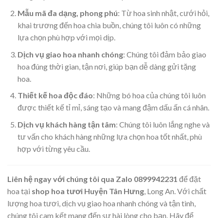
Mẫu mã đa dạng, phong phú
: Từ hoa sinh nhật, cưới hỏi,
khai trương đến hoa chia buồn, chúng tôi luôn có những
lựa chọn phù hợp với mọi dịp.
Dịch vụ giao hoa nhanh chóng
: Chúng tôi đảm bảo giao
hoa đúng thời gian, tận nơi, giúp bạn dễ dàng gửi tặng
hoa.
Thiết kế hoa độc đáo
: Những bó hoa của chúng tôi luôn
được thiết kế tỉ mỉ, sáng tạo và mang đậm dấu ấn cá nhân.
Dịch vụ khách hàng tận tâm
: Chúng tôi luôn lắng nghe và
tư vấn cho khách hàng những lựa chọn hoa tốt nhất, phù
hợp với từng yêu cầu.
Liên hệ ngay với chúng tôi qua Zalo 0899942231
để đặt
hoa tại
shop hoa tươi Huyện Tân Hưng
, Long An. Với chất
lượng hoa tươi, dịch vụ giao hoa nhanh chóng và tận tình,
chúng tôi cam kết mang đến sự hài lòng cho bạn. Hãy để