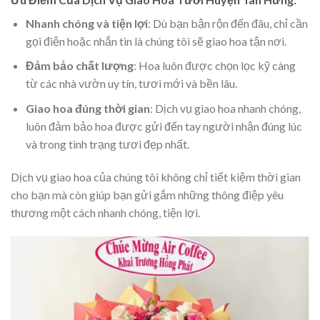
Nhanh chóng và tiện lợi
: Dù bạn bận rộn đến đâu, chỉ cần
gọi điện hoặc nhắn tin là chúng tôi sẽ giao hoa tận nơi.
Đảm bảo chất lượng
: Hoa luôn được chọn lọc kỹ càng
từ các nhà vườn uy tín, tươi mới và bền lâu.
Giao hoa đúng thời gian
: Dịch vụ giao hoa nhanh chóng,
luôn đảm bảo hoa được gửi đến tay người nhận đúng lúc
và trong tình trạng tươi đẹp nhất.
Dịch vụ giao hoa của chúng tôi không chỉ tiết kiệm thời gian
cho bạn mà còn giúp bạn gửi gắm những thông điệp yêu
thương một cách nhanh chóng, tiện lợi.