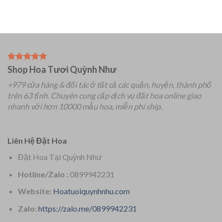
Shop Hoa Tươi Quỳnh Như
+979 cửa hàng & đối tác ở tất cả các quận, huyện, thành phố
trên 63 tỉnh.
Chuyên
cung cấp dịch vụ đặt hoa online giao
nhanh với hơn 10000 mẫu hoa, miễn phí ship.
Liên Hệ Đặt Hoa
Đặt Hoa Tại Quỳnh Như
Hotline/Zalo :
0899942231
Website:
Hoatuoiquynhnhu.com
Zalo:
https://zalo.me/0899942231