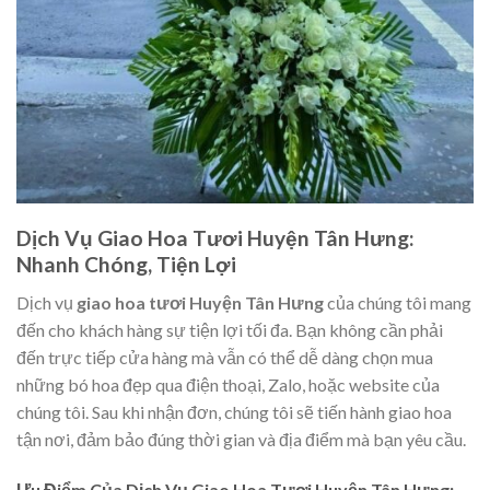
Dịch Vụ Giao Hoa Tươi Huyện Tân Hưng:
Nhanh Chóng, Tiện Lợi
Dịch vụ
giao hoa tươi Huyện Tân Hưng
của chúng tôi mang
đến cho khách hàng sự tiện lợi tối đa. Bạn không cần phải
đến trực tiếp cửa hàng mà vẫn có thể dễ dàng chọn mua
những bó hoa đẹp qua điện thoại, Zalo, hoặc website của
chúng tôi. Sau khi nhận đơn, chúng tôi sẽ tiến hành giao hoa
tận nơi, đảm bảo đúng thời gian và địa điểm mà bạn yêu cầu.
Ưu Điểm Của Dịch Vụ Giao Hoa Tươi Huyện Tân Hưng: