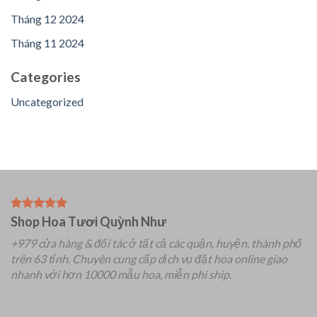
Tháng 12 2024
Tháng 11 2024
Categories
Uncategorized
Shop Hoa Tươi Quỳnh Như
+979 cửa hàng & đối tác ở tất cả các quận, huyện, thành phố
trên 63 tỉnh.
Chuyên
cung cấp dịch vụ đặt hoa online giao
nhanh với hơn 10000 mẫu hoa, miễn phí ship.