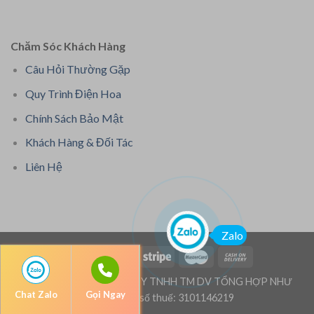
Chăm Sóc Khách Hàng
Câu Hỏi Thường Gặp
Quy Trình Điện Hoa
Chính Sách Bảo Mật
Khách Hàng & Đối Tác
Liên Hệ
Zalo
Bản quyền thuộc: CÔNG TY TNHH TM DV TỔNG HỢP NHƯ
Chat Zalo
Gọi Ngay
TRUNG - Mã số thuế: 3101146219