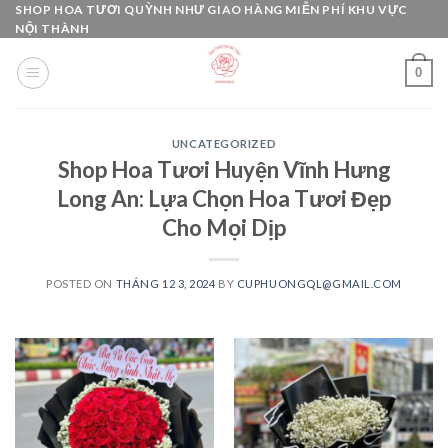
Skip
SHOP HOA TƯƠI QUỲNH NHƯ GIAO HÀNG MIỄN PHÍ KHU VỰC
NỘI THÀNH
to
content
0
UNCATEGORIZED
Shop Hoa Tươi Huyện Vĩnh Hưng
Long An: Lựa Chọn Hoa Tươi Đẹp
Cho Mọi Dịp
POSTED ON
THÁNG 12 3, 2024
BY
CUPHUONGQL@GMAIL.COM