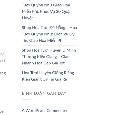
Tươi Quỳnh Như Giao Hoa
Miễn Phí, Phục Vụ 30 Quận
Huyện
HOA CÔ DÂU
HOA KHAI TRƯƠNG
Shop Hoa Tươi Đà Nẵng – Hoa
33 SẢN PHẨM
67 SẢN PHẨM
Tươi Quỳnh Như: Dịch Vụ Uy
Tín, Giao Hoa Miễn Phí
Shop Hoa Tươi Huyện U Minh
 sự
Thượng Kiên Giang – Giao
 ra
Nhanh Hoa Đẹp Giá Tốt
Hoa Tươi Huyện Giồng Riềng
àng
Kiên Giang Uy Tín Giá Rẻ
BÌNH LUẬN GẦN ĐÂY
A WordPress Commenter
oa