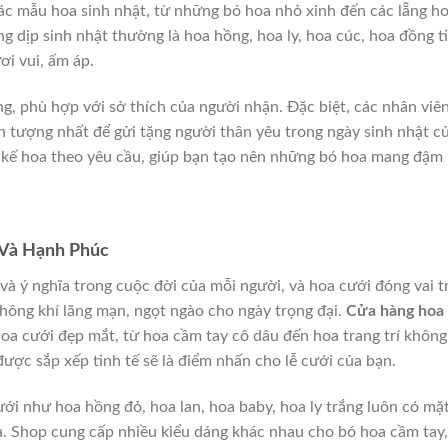
c mẫu hoa sinh nhật, từ những bó hoa nhỏ xinh đến các lẵng h
g dịp sinh nhật thường là hoa hồng, hoa ly, hoa cúc, hoa đồng ti
i vui, ấm áp.
g, phù hợp với sở thích của người nhận. Đặc biệt, các nhân viê
 tượng nhất để gửi tặng người thân yêu trong ngày sinh nhật c
t kế hoa theo yêu cầu, giúp bạn tạo nên những bó hoa mang đậm
 Và Hạnh Phúc
và ý nghĩa trong cuộc đời của mỗi người, và hoa cưới đóng vai t
hông khí lãng mạn, ngọt ngào cho ngày trọng đại.
Cửa hàng hoa
a cưới đẹp mắt, từ hoa cầm tay cô dâu đến hoa trang trí không
ược sắp xếp tinh tế sẽ là điểm nhấn cho lễ cưới của bạn.
ới như hoa hồng đỏ, hoa lan, hoa baby, hoa ly trắng luôn có mặ
a. Shop cung cấp nhiều kiểu dáng khác nhau cho bó hoa cầm tay,