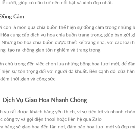
lễ cưới, giúp cô dâu trở nên nổi bật và xinh đẹp nhất.
ự Đồng Cảm
ơi còn là món quà chia buồn thể hiện sự đồng cảm trong những l
 Hóa
cung cấp dịch vụ hoa chia buồn trang trọng, giúp bạn gửi 
t. Những bó hoa chia buồn được thiết kế trang nhã, với các loài 
ắng, tạo ra không gian tôn nghiêm và trang trọng.
ôn chú trọng đến việc chọn lựa những bông hoa tươi mới, để đả
ể hiện sự tôn trọng đối với người đã khuất. Bên cạnh đó, cửa hàn
 kiệm thời gian và công sức.
– Dịch Vụ Giao Hoa Nhanh Chóng
h vụ rất được khách hàng yêu thích, vì sự tiện lợi và nhanh chó
c công ty và gọi điện thoại hoặc liên hệ qua Zalo
ửa hàng sẽ giao hoa đến tận nơi, đảm bảo hoa tươi mới và đẹp m