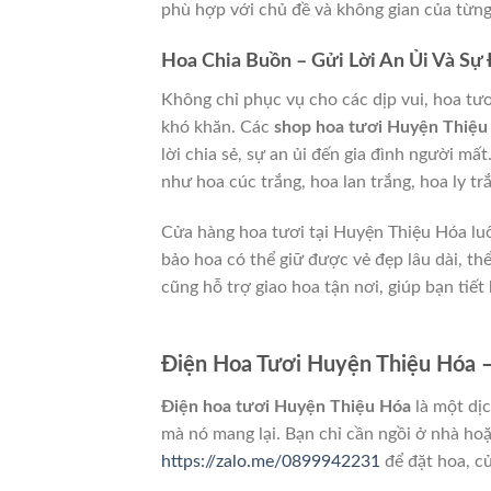
phù hợp với chủ đề và không gian của từng 
Hoa Chia Buồn – Gửi Lời An Ủi Và S
Không chỉ phục vụ cho các dịp vui, hoa tư
khó khăn. Các
shop hoa tươi Huyện Thiệu
lời chia sẻ, sự an ủi đến gia đình người mấ
như hoa cúc trắng, hoa lan trắng, hoa ly tr
Cửa hàng hoa tươi tại Huyện Thiệu Hóa lu
bảo hoa có thể giữ được vẻ đẹp lâu dài, th
cũng hỗ trợ giao hoa tận nơi, giúp bạn tiết
Điện Hoa Tươi Huyện Thiệu Hóa 
Điện hoa tươi Huyện Thiệu Hóa
là một dịc
mà nó mang lại. Bạn chỉ cần ngồi ở nhà hoặ
https://zalo.me/0899942231
để đặt hoa, c