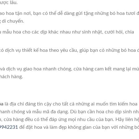
ược lâu.
giao hoa tận nơi, bạn có thể dễ dàng gửi tặng những bó hoa tươi 
 di chuyển.
u mẫu hoa cho các dịp khác nhau như sinh nhật, cưới hỏi, chia
có dịch vụ thiết kế hoa theo yêu cầu, giúp bạn có những bó hoa 
i và dịch vụ giao hoa nhanh chóng, cửa hàng cam kết mang lại m
khách hàng.
óa
là địa chỉ đáng tin cậy cho tất cả những ai muốn tìm kiếm hoa
 nhanh chóng và mẫu mã đa dạng. Dù bạn cần hoa cho dịp sinh nh
an, cửa hàng đều có thể đáp ứng mọi nhu cầu của bạn. Hãy liên h
99942231
để đặt hoa và làm đẹp không gian của bạn với những b