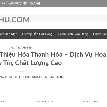
 PHÍ KHU VỰC NỘI THÀNH
ách Bảo Mật
Hướng Dẫn Đặt Hàng
Chính Sách Giao Hàng
Chính Sác
UNCATEGORIZED
Thiệu Hóa Thanh Hóa – Dịch Vụ Hoa
y Tín, Chất Lượng Cao
NG 11 13, 2024
BY
CUPHUONGQL@GMAIL.COM
 BABY
GIỎ HOA ĐẸP
GIỎ TRÁI CÂY
PHẨM
72 SẢN PHẨM
25 SẢN PHẨM