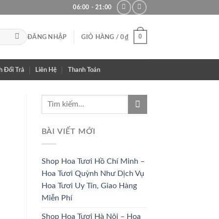
06:00 - 21:00
0
ĐĂNG NHẬP
GIỎ HÀNG /
0
₫
h Đổi Trả
Liên Hệ
Thanh Toán
BÀI VIẾT MỚI
Shop Hoa Tươi Hồ Chí Minh –
Hoa Tươi Quỳnh Như Dịch Vụ
Hoa Tươi Uy Tín, Giao Hàng
Miễn Phí
Shop Hoa Tươi Hà Nội – Hoa