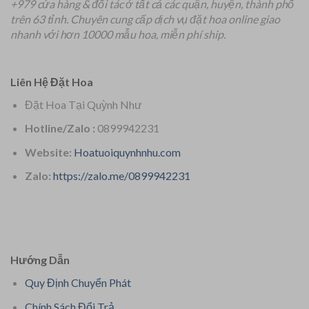
+979 cửa hàng & đối tác ở tất cả các quận, huyện, thành phố
trên 63 tỉnh.
Chuyên
cung cấp dịch vụ đặt hoa online giao
nhanh với hơn 10000 mẫu hoa, miễn phí ship.
Liên Hệ Đặt Hoa
Đặt Hoa Tại Quỳnh Như
Hotline/Zalo :
0899942231
Website:
Hoatuoiquynhnhu.com
Zalo:
https://zalo.me/0899942231
Hướng Dẫn
Quy Định Chuyển Phát
Chính Sách Đổi Trả