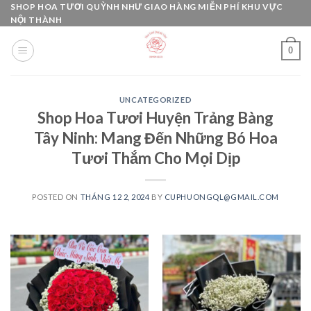
Skip
SHOP HOA TƯƠI QUỲNH NHƯ GIAO HÀNG MIỄN PHÍ KHU VỰC
NỘI THÀNH
to
content
0
UNCATEGORIZED
Shop Hoa Tươi Huyện Trảng Bàng
Tây Ninh: Mang Đến Những Bó Hoa
Tươi Thắm Cho Mọi Dịp
POSTED ON
THÁNG 12 2, 2024
BY
CUPHUONGQL@GMAIL.COM