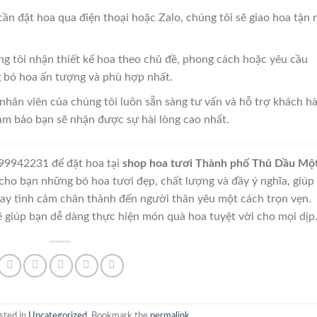
ần đặt hoa qua điện thoại hoặc Zalo, chúng tôi sẽ giao hoa tận 
g tôi nhận thiết kế hoa theo chủ đề, phong cách hoặc yêu cầu
g bó hoa ấn tượng và phù hợp nhất.
nhân viên của chúng tôi luôn sẵn sàng tư vấn và hỗ trợ khách h
đảm bảo bạn sẽ nhận được sự hài lòng cao nhất.
899942231 để đặt hoa tại
shop hoa tươi Thành phố Thủ Dầu Mộ
cho bạn những bó hoa tươi đẹp, chất lượng và đầy ý nghĩa, giúp
 hay tình cảm chân thành đến người thân yêu một cách trọn vẹn.
ẽ giúp bạn dễ dàng thực hiện món quà hoa tuyệt vời cho mọi dịp
sted in
Uncategorized
. Bookmark the
permalink
.