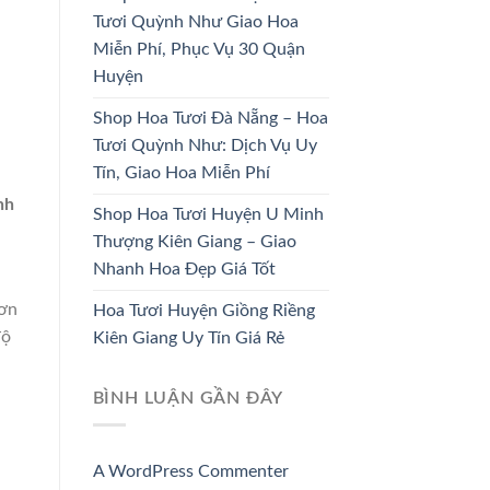
DÂU
TRƯƠNG
Tươi Quỳnh Như Giao Hoa
Miễn Phí, Phục Vụ 30 Quận
33 SẢN PHẨM
67 SẢN PHẨM
Huyện
Shop Hoa Tươi Đà Nẵng – Hoa
Tươi Quỳnh Như: Dịch Vụ Uy
Tín, Giao Hoa Miễn Phí
nh
Shop Hoa Tươi Huyện U Minh
Thượng Kiên Giang – Giao
Nhanh Hoa Đẹp Giá Tốt
đơn
Hoa Tươi Huyện Giồng Riềng
độ
Kiên Giang Uy Tín Giá Rẻ
BÌNH LUẬN GẦN ĐÂY
A WordPress Commenter