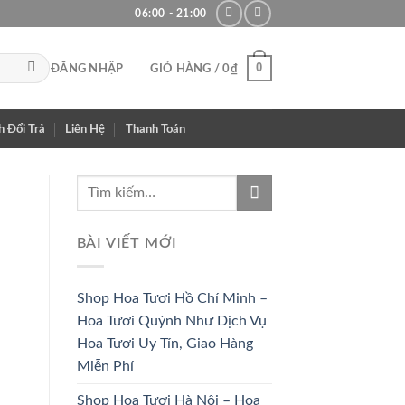
06:00 - 21:00
0
ĐĂNG NHẬP
GIỎ HÀNG /
0
₫
h Đổi Trả
Liên Hệ
Thanh Toán
BÀI VIẾT MỚI
Shop Hoa Tươi Hồ Chí Minh –
Hoa Tươi Quỳnh Như Dịch Vụ
Hoa Tươi Uy Tín, Giao Hàng
Miễn Phí
HOA CÔ
HOA KHAI
Shop Hoa Tươi Hà Nội – Hoa