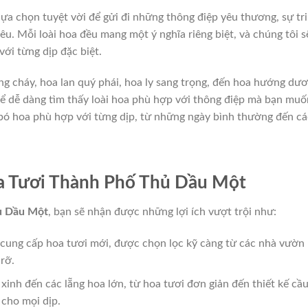
lựa chọn tuyệt vời để gửi đi những thông điệp yêu thương, sự tri
u. Mỗi loài hoa đều mang một ý nghĩa riêng biệt, và chúng tôi s
ới từng dịp đặc biệt.
ng cháy, hoa lan quý phái, hoa ly sang trọng, đến hoa hướng dư
thể dễ dàng tìm thấy loài hoa phù hợp với thông điệp mà bạn muố
n bó hoa phù hợp với từng dịp, từ những ngày bình thường đến cá
a Tươi Thành Phố Thủ Dầu Một
ủ Dầu Một
, bạn sẽ nhận được những lợi ích vượt trội như:
 cung cấp hoa tươi mới, được chọn lọc kỹ càng từ các nhà vườn
rỡ.
inh đến các lẵng hoa lớn, từ hoa tươi đơn giản đến thiết kế cầ
 cho mọi dịp.