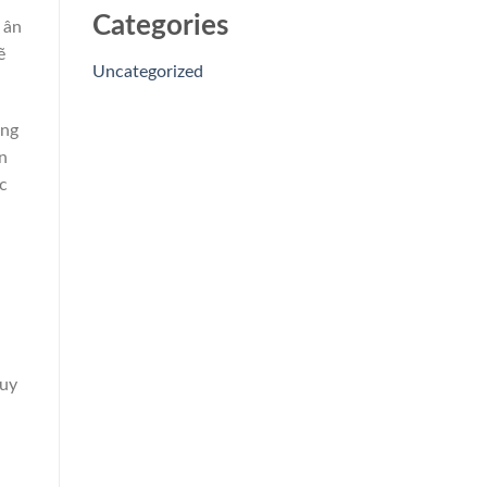
Categories
 ân
ẽ
Uncategorized
ơng
n
c
 uy
u