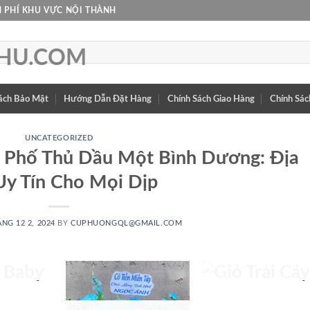
 PHÍ KHU VỰC NỘI THÀNH
ách Bảo Mật
Hướng Dẫn Đặt Hàng
Chính Sách Giao Hàng
Chính Sác
UNCATEGORIZED
 Phố Thủ Dầu Một Bình Dương: Địa
Uy Tín Cho Mọi Dịp
HOA
GIỎ TRÁI
NG 12 2, 2024
BY
CUPHUONGQL@GMAIL.COM
BY
CÂY
 PHẨM
25 SẢN PHẨM