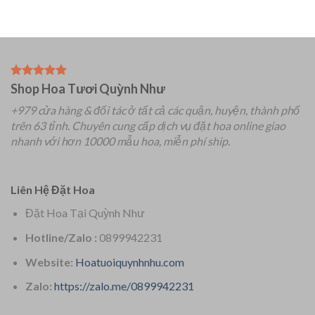
Shop Hoa Tươi Quỳnh Như
+979 cửa hàng & đối tác ở tất cả các quận, huyện, thành phố
trên 63 tỉnh.
Chuyên
cung cấp dịch vụ đặt hoa online giao
nhanh với hơn 10000 mẫu hoa, miễn phí ship.
Liên Hệ Đặt Hoa
Đặt Hoa Tại Quỳnh Như
Hotline/Zalo :
0899942231
Website:
Hoatuoiquynhnhu.com
Zalo:
https://zalo.me/0899942231