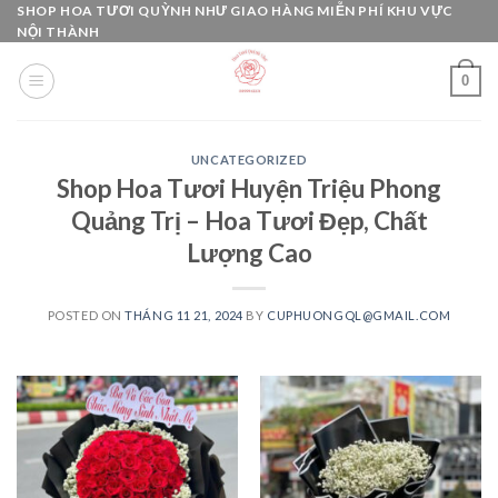
Skip
SHOP HOA TƯƠI QUỲNH NHƯ GIAO HÀNG MIỄN PHÍ KHU VỰC
NỘI THÀNH
to
content
0
UNCATEGORIZED
Shop Hoa Tươi Huyện Triệu Phong
Quảng Trị – Hoa Tươi Đẹp, Chất
Lượng Cao
POSTED ON
THÁNG 11 21, 2024
BY
CUPHUONGQL@GMAIL.COM