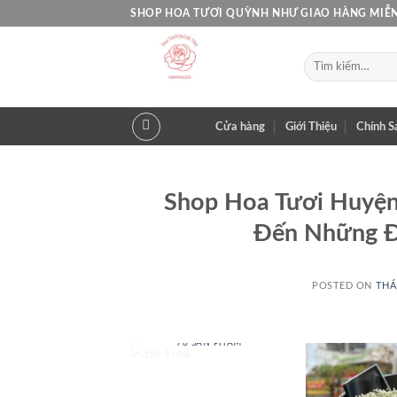
Skip
SHOP HOA TƯƠI QUỲNH NHƯ GIAO HÀNG MIỄN
to
content
Tìm
kiếm:
Cửa hàng
Giới Thiệu
Chính S
Shop Hoa Tươi Huyệ
Đến Những Đ
POSTED ON
THÁ
BÓ HOA
78 SẢN PHẨM