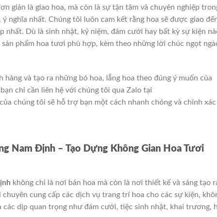
ơn giản là giao hoa, mà còn là sự tận tâm và chuyên nghiệp tron
 ý nghĩa nhất. Chúng tôi luôn cam kết rằng hoa sẽ được giao đế
p nhất. Dù là sinh nhật, kỷ niệm, đám cưới hay bất kỳ sự kiện nà
g sản phẩm hoa tươi phù hợp, kèm theo những lời chúc ngọt ngà
h hàng và tạo ra những bó hoa, lẵng hoa theo đúng ý muốn của
bạn chỉ cần liên hệ với chúng tôi qua Zalo tại
 của chúng tôi sẽ hỗ trợ bạn một cách nhanh chóng và chính xác
ng Nam Định – Tạo Dựng Không Gian Hoa Tươi
ịnh
không chỉ là nơi bán hoa mà còn là nơi thiết kế và sáng tạo r
 chuyên cung cấp các dịch vụ trang trí hoa cho các sự kiện, khô
à các dịp quan trọng như đám cưới, tiệc sinh nhật, khai trương, 