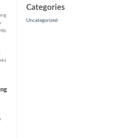
Categories
ang
Uncategorized
a
việc
g
bảo
ông
h
o