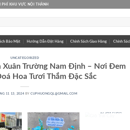
 PHÍ KHU VỰC NỘI THÀNH
ách Bảo Mật
Hướng Dẫn Đặt Hàng
Chính Sách Giao Hàng
Chính Sác
UNCATEGORIZED
n Xuân Trường Nam Định – Nơi Đem
oá Hoa Tươi Thắm Đặc Sắc
NG 11 13, 2024
BY
CUPHUONGQL@GMAIL.COM
GIỎ TRÁI CÂY
25 SẢN PHẨM