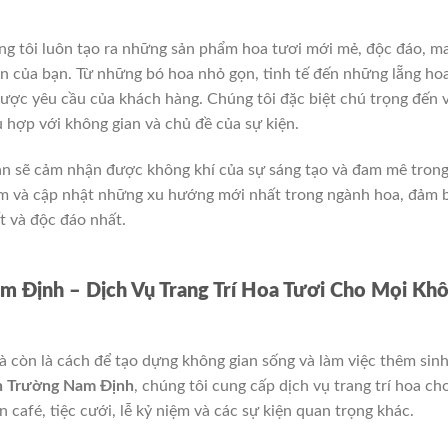
ng tôi luôn tạo ra những sản phẩm hoa tươi mới mẻ, độc đáo, m
an của bạn. Từ những bó hoa nhỏ gọn, tinh tế đến những lẵng ho
được yêu cầu của khách hàng. Chúng tôi đặc biệt chú trọng đến 
 hợp với không gian và chủ đề của sự kiện.
bạn sẽ cảm nhận được không khí của sự sáng tạo và đam mê tron
ếm và cập nhật những xu hướng mới nhất trong ngành hoa, đảm 
 và độc đáo nhất.
 Định – Dịch Vụ Trang Trí Hoa Tươi Cho Mọi Kh
à còn là cách để tạo dựng không gian sống và làm việc thêm sin
n Trường Nam Định
, chúng tôi cung cấp dịch vụ trang trí hoa ch
 café, tiệc cưới, lễ kỷ niệm và các sự kiện quan trọng khác.