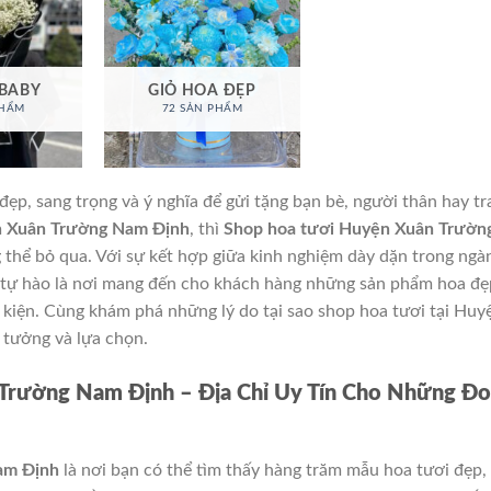
 BABY
GIỎ HOA ĐẸP
PHẨM
72 SẢN PHẨM
ẹp, sang trọng và ý nghĩa để gửi tặng bạn bè, người thân hay tr
 Xuân Trường Nam Định
, thì
Shop hoa tươi Huyện Xuân Trườn
g thể bỏ qua. Với sự kết hợp giữa kinh nghiệm dày dặn trong ngà
i tự hào là nơi mang đến cho khách hàng những sản phẩm hoa đẹ
 kiện. Cùng khám phá những lý do tại sao shop hoa tươi tại Huy
 tưởng và lựa chọn.
Trường Nam Định – Địa Chỉ Uy Tín Cho Những Đo
am Định
là nơi bạn có thể tìm thấy hàng trăm mẫu hoa tươi đẹp,