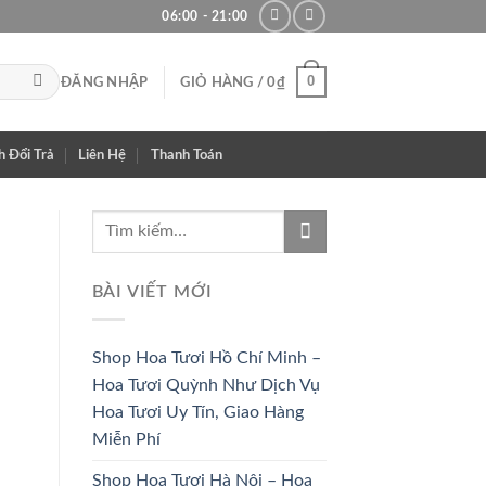
06:00 - 21:00
0
ĐĂNG NHẬP
GIỎ HÀNG /
0
₫
h Đổi Trả
Liên Hệ
Thanh Toán
BÀI VIẾT MỚI
Shop Hoa Tươi Hồ Chí Minh –
Hoa Tươi Quỳnh Như Dịch Vụ
Hoa Tươi Uy Tín, Giao Hàng
Miễn Phí
Shop Hoa Tươi Hà Nội – Hoa