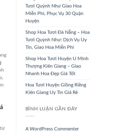
Tươi Quỳnh Như Giao Hoa
Miễn Phí, Phục Vụ 30 Quận
HOA CÔ DÂU
HOA KHAI TRƯƠNG
Huyện
33 SẢN PHẨM
67 SẢN PHẨM
Shop Hoa Tươi Đà Nẵng – Hoa
Tươi Quỳnh Như: Dịch Vụ Uy
Tín, Giao Hoa Miễn Phí
ang
Shop Hoa Tươi Huyện U Minh
g
Thượng Kiên Giang – Giao
nh
Nhanh Hoa Đẹp Giá Tốt
p,
Hoa Tươi Huyện Giồng Riềng
ện
Kiên Giang Uy Tín Giá Rẻ
á
BÌNH LUẬN GẦN ĐÂY
 từ
A WordPress Commenter