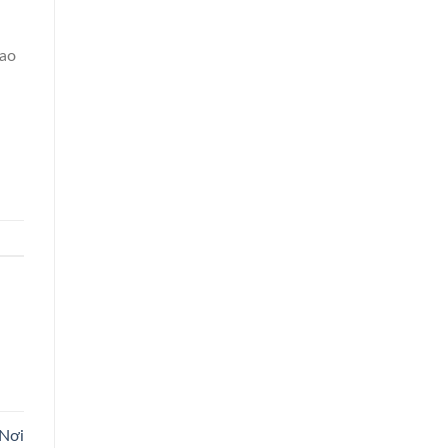
iao
Nơi