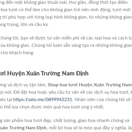
ng đến một không gian thoải mái, thư giãn, đồng thời tạo điểm
Hoa tươi có thể làm cho không gian trở nên sinh động, tươi mới
g trí phù hợp với từng loại hình không gian, từ những không gian
ng trọng, lớn và cầu kỳ.
chúng tôi, bạn sẽ được tư vấn miễn phí về các loại hoa và cách b
của không gian. Chúng tôi luôn sẵn sàng tạo ra những không gia
t cho khách hàng.
ươi Huyện Xuân Trường Nam Định
ợng và dịch vụ tận tâm,
Shop hoa tươi Huyện Xuân Trường Nam
i nơi. Để đặt hoa hoặc yêu cầu tư vấn về các dịch vụ hoa tươi, 
alo tại
https://zalo.me/0899942231
. Nhân viên của chúng tôi sẽ
có thể lựa chọn được món quà hoa tươi ưng ý nhất.
 sản phẩm hoa tươi đẹp, chất lượng, giao hoa nhanh chóng và
Xuân Trường Nam Định
, mỗi bó hoa sẽ là món quà đầy ý nghĩa, là