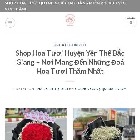
Skip
SHOP HOA TƯƠI QUỲNH NHƯ GIAO HÀNG MIỄN PHÍ KHU VỰC
NỘI THÀNH
to
content
0
UNCATEGORIZED
Shop Hoa Tươi Huyện Yên Thế Bắc
Giang – Nơi Mang Đến Những Đoá
Hoa Tươi Thắm Nhất
POSTED ON
THÁNG 11 10, 2024
BY
CUPHUONGQL@GMAIL.COM