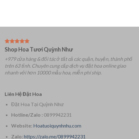
Shop Hoa Tươi Quỳnh Như
+979 cửa hàng & đối tác ở tất cả các quận, huyện, thành phố
trên 63 tỉnh.
Chuyên
cung cấp dịch vụ đặt hoa online giao
nhanh với hơn 10000 mẫu hoa, miễn phí ship.
Liên Hệ Đặt Hoa
Đặt Hoa Tại Quỳnh Như
Hotline/Zalo :
0899942231
Website:
Hoatuoiquynhnhu.com
Zalo:
https://zalo.me/0899942231