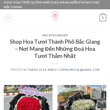
Skip
SHOP HOA TƯƠI QUỲNH NHƯ GIAO HÀNG MIỄN PHÍ KHU VỰC
NỘI THÀNH
to
content
0
UNCATEGORIZED
Shop Hoa Tươi Thành Phố Bắc Giang
– Nơi Mang Đến Những Đoá Hoa
Tươi Thắm Nhất
POSTED ON
THÁNG 11 10, 2024
BY
CUPHUONGQL@GMAIL.COM