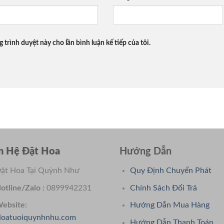
g trình duyệt này cho lần bình luận kế tiếp của tôi.
n Hệ Đặt Hoa
Hướng Dẫn
ặt Hoa Tại Quỳnh Như
Quy Định Chuyển Phát
otline/Zalo :
0899942231
Chính Sách Đổi Trả
ebsite:
Hướng Dẫn Mua Hàng
oatuoiquynhnhu.com
Hướng Dẫn Thanh Toán