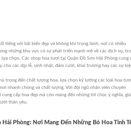
 tiếng với bãi biển đẹp và không khí trong lành, nơi có nhiều
rong những khu vực có sự phát triển mạnh mẽ về các dịch vụ, tr
à lựa chọn. Các shop hoa tươi tại Quận Đồ Sơn Hải Phòng cung 
ụ cho các dịp lễ, sinh nhật, đám cưới, khai trương hay các sự ki
ú trọng đến chất lượng hoa, lựa chọn kỹ lưỡng các loài hoa tươ
 nơi nhanh chóng và chất lượng. Với đội ngũ nhân viên chuyên
hỉ cung cấp hoa đẹp mà còn mang đến những lời chúc ý nghĩa, gi
ười thân yêu.
 Hải Phòng: Nơi Mang Đến Những Bó Hoa Tinh T