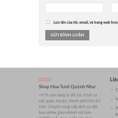
Lưu tên của tôi, email, và trang web tron
Liê
Shop Hoa Tươi Quỳnh Như
Đ
+979 cửa hàng & đối tác ở tất cả
H
các quận, huyện, thành phố trên 63
tỉnh.
Chuyên
cung cấp dịch vụ đặt
W
hoa online giao nhanh với hơn
H