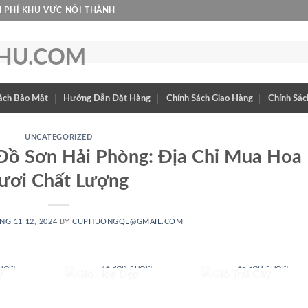
 PHÍ KHU VỰC NỘI THÀNH
ách Bảo Mật
Hướng Dẫn Đặt Hàng
Chính Sách Giao Hàng
Chính Sác
UNCATEGORIZED
Đồ Sơn Hải Phòng: Địa Chỉ Mua Hoa
ươi Chất Lượng
NG 11 12, 2024
BY
CUPHUONGQL@GMAIL.COM
 BABY
GIỎ HOA ĐẸP
GIỎ TRÁI CÂY
PHẨM
72 SẢN PHẨM
25 SẢN PHẨM