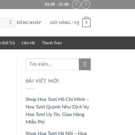
06:00 - 21:00
0
ĐĂNG NHẬP
GIỎ HÀNG /
0
₫
h Đổi Trả
Liên Hệ
Thanh Toán
BÀI VIẾT MỚI
Shop Hoa Tươi Hồ Chí Minh –
Hoa Tươi Quỳnh Như Dịch Vụ
Hoa Tươi Uy Tín, Giao Hàng
Miễn Phí
Shop Hoa Tươi Hà Nội – Hoa