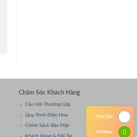
Chăm Sóc Khách Hàng
Câu Hỏi Thường Gặp
Quy Trình Điện Hoa
Chat Zalo
Chính Sách Bảo Mật
Gọi Ngay
Khách Hàng & Đối Tác