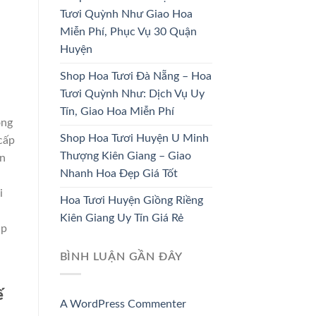
Tươi Quỳnh Như Giao Hoa
Miễn Phí, Phục Vụ 30 Quận
HOA CÔ DÂU
HOA KHAI TRƯƠNG
Huyện
33 SẢN PHẨM
67 SẢN PHẨM
Shop Hoa Tươi Đà Nẵng – Hoa
Tươi Quỳnh Như: Dịch Vụ Uy
Tín, Giao Hoa Miễn Phí
ong
Shop Hoa Tươi Huyện U Minh
cấp
Thượng Kiên Giang – Giao
ện
Nhanh Hoa Đẹp Giá Tốt
i
Hoa Tươi Huyện Giồng Riềng
Kiên Giang Uy Tín Giá Rẻ
úp
BÌNH LUẬN GẦN ĐÂY
ế
A WordPress Commenter