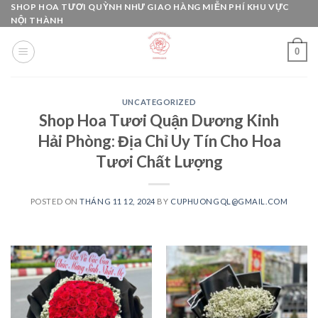
Skip
SHOP HOA TƯƠI QUỲNH NHƯ GIAO HÀNG MIỄN PHÍ KHU VỰC
NỘI THÀNH
to
content
0
UNCATEGORIZED
Shop Hoa Tươi Quận Dương Kinh
Hải Phòng: Địa Chỉ Uy Tín Cho Hoa
Tươi Chất Lượng
POSTED ON
THÁNG 11 12, 2024
BY
CUPHUONGQL@GMAIL.COM