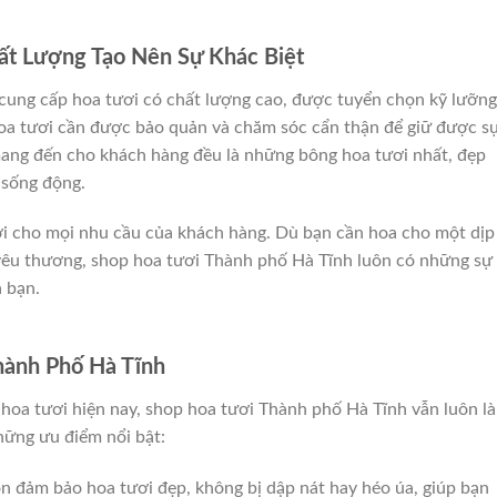
ất Lượng Tạo Nên Sự Khác Biệt
cung cấp hoa tươi có chất lượng cao, được tuyển chọn kỹ lưỡng
hoa tươi cần được bảo quản và chăm sóc cẩn thận để giữ được s
 mang đến cho khách hàng đều là những bông hoa tươi nhất, đẹp
 sống động.
ơi cho mọi nhu cầu của khách hàng. Dù bạn cần hoa cho một dịp 
i yêu thương, shop hoa tươi Thành phố Hà Tĩnh luôn có những sự
 bạn.
hành Phố Hà Tĩnh
 hoa tươi hiện nay, shop hoa tươi Thành phố Hà Tĩnh vẫn luôn là
hững ưu điểm nổi bật:
n đảm bảo hoa tươi đẹp, không bị dập nát hay héo úa, giúp bạn