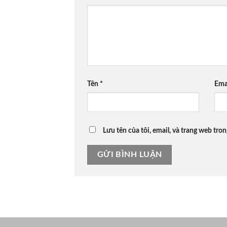
Tên
*
Ema
Lưu tên của tôi, email, và trang web tron