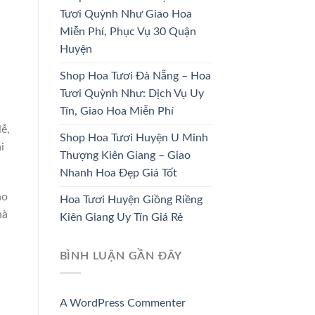
HOA KHAI
Tươi Quỳnh Như Giao Hoa
HOA CÔ DÂU
TRƯƠNG
Miễn Phí, Phục Vụ 30 Quận
33 SẢN PHẨM
67 SẢN PHẨM
Huyện
Shop Hoa Tươi Đà Nẵng – Hoa
Tươi Quỳnh Như: Dịch Vụ Uy
Tín, Giao Hoa Miễn Phí
ễ,
Shop Hoa Tươi Huyện U Minh
i
Thượng Kiên Giang – Giao
Nhanh Hoa Đẹp Giá Tốt
ho
Hoa Tươi Huyện Giồng Riềng
hà
Kiên Giang Uy Tín Giá Rẻ
a
BÌNH LUẬN GẦN ĐÂY
A WordPress Commenter