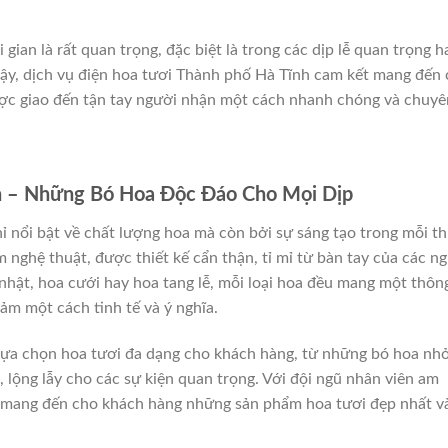
 gian là rất quan trọng, đặc biệt là trong các dịp lễ quan trọng h
vậy, dịch vụ điện hoa tươi Thành phố Hà Tĩnh cam kết mang đến
ợc giao đến tận tay người nhận một cách nhanh chóng và chuyê
h – Những Bó Hoa Độc Đáo Cho Mọi Dịp
 nổi bật về chất lượng hoa mà còn bởi sự sáng tạo trong mỗi th
m nghệ thuật, được thiết kế cẩn thận, tỉ mỉ từ bàn tay của các n
 nhật, hoa cưới hay hoa tang lễ, mỗi loại hoa đều mang một thôn
cảm một cách tinh tế và ý nghĩa.
 lựa chọn hoa tươi đa dạng cho khách hàng, từ những bó hoa nh
 lộng lẫy cho các sự kiện quan trọng. Với đội ngũ nhân viên am
t mang đến cho khách hàng những sản phẩm hoa tươi đẹp nhất v