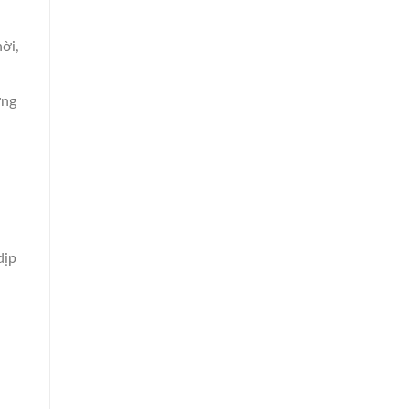
ời,
ợng
dịp