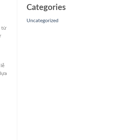
Categories
Uncategorized
 từ
ự
lễ
 lựa