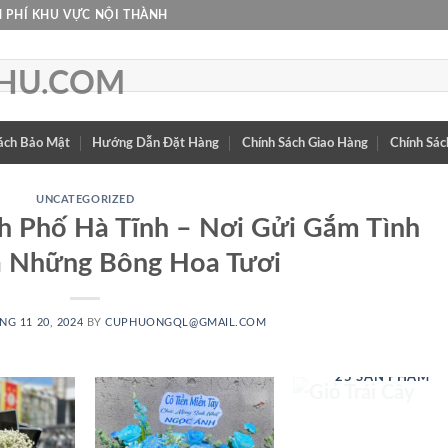
 PHÍ KHU VỰC NỘI THÀNH
ách Bảo Mật
Hướng Dẫn Đặt Hàng
Chính Sách Giao Hàng
Chính Sác
UNCATEGORIZED
h Phố Hà Tĩnh – Nơi Gửi Gắm Tình
 Những Bông Hoa Tươi
NG 11 20, 2024
BY
CUPHUONGQL@GMAIL.COM
GIỎ TRÁI CÂY
25 SẢN PHẨM