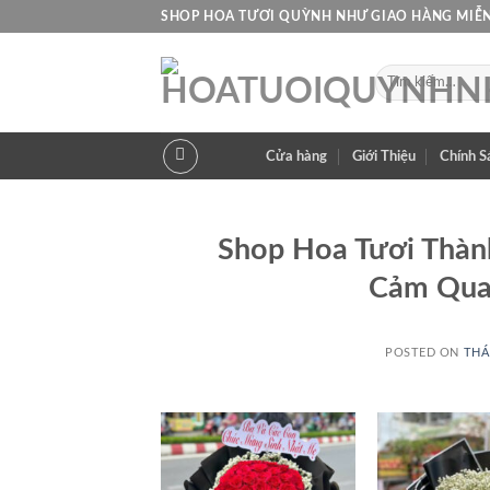
Skip
SHOP HOA TƯƠI QUỲNH NHƯ GIAO HÀNG MIỄN
to
content
Tìm
kiếm:
Cửa hàng
Giới Thiệu
Chính S
Shop Hoa Tươi Thàn
Cảm Qua
POSTED ON
THÁ