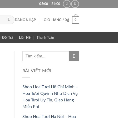
06:00 - 21:00
0
ĐĂNG NHẬP
GIỎ HÀNG /
0
₫
h Đổi Trả
Liên Hệ
Thanh Toán
BÀI VIẾT MỚI
Shop Hoa Tươi Hồ Chí Minh –
Hoa Tươi Quỳnh Như Dịch Vụ
Hoa Tươi Uy Tín, Giao Hàng
Miễn Phí
Shop Hoa Tươi Hà Nội – Hoa