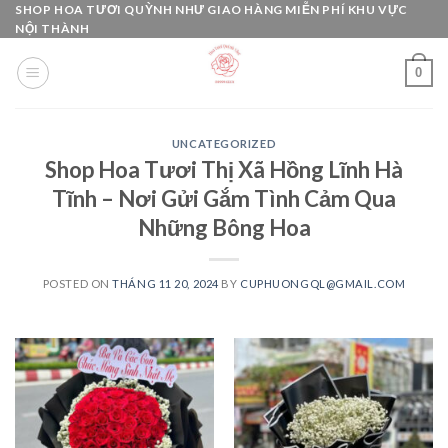
Skip
SHOP HOA TƯƠI QUỲNH NHƯ GIAO HÀNG MIỄN PHÍ KHU VỰC
NỘI THÀNH
to
content
0
UNCATEGORIZED
Shop Hoa Tươi Thị Xã Hồng Lĩnh Hà
Tĩnh – Nơi Gửi Gắm Tình Cảm Qua
Những Bông Hoa
POSTED ON
THÁNG 11 20, 2024
BY
CUPHUONGQL@GMAIL.COM