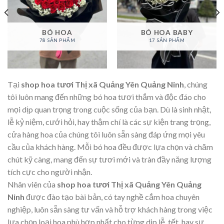
BÓ HOA
BÓ HOA BABY
78 SẢN PHẨM
17 SẢN PHẨM
Tại
shop hoa tươi Thị xã Quảng Yên Quảng Ninh
, chúng
tôi luôn mang đến những bó hoa tươi thắm và độc đáo cho
mọi dịp quan trọng trong cuộc sống của bạn. Dù là sinh nhật,
lễ kỷ niệm, cưới hỏi, hay thậm chí là các sự kiện trang trọng,
cửa hàng hoa của chúng tôi luôn sẵn sàng đáp ứng mọi yêu
cầu của khách hàng. Mỗi bó hoa đều được lựa chọn và chăm
chút kỹ càng, mang đến sự tươi mới và tràn đầy năng lượng
tích cực cho người nhận.
Nhân viên của
shop hoa tươi Thị xã Quảng Yên Quảng
Ninh
được đào tạo bài bản, có tay nghề cắm hoa chuyên
nghiệp, luôn sẵn sàng tư vấn và hỗ trợ khách hàng trong việc
lựa chọn loại hoa phù hợp nhất cho từng dịp lễ, tết, hay sự