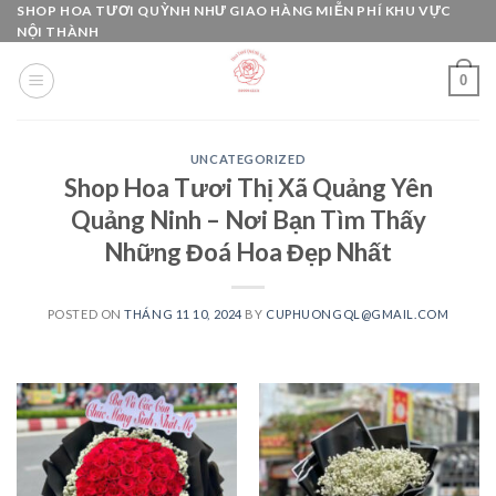
Skip
SHOP HOA TƯƠI QUỲNH NHƯ GIAO HÀNG MIỄN PHÍ KHU VỰC
NỘI THÀNH
to
content
0
UNCATEGORIZED
Shop Hoa Tươi Thị Xã Quảng Yên
Quảng Ninh – Nơi Bạn Tìm Thấy
Những Đoá Hoa Đẹp Nhất
POSTED ON
THÁNG 11 10, 2024
BY
CUPHUONGQL@GMAIL.COM