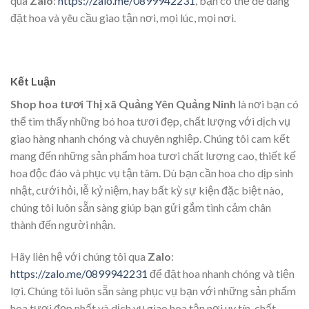
qua
Zalo
:
https://zalo.me/0899942231
, bạn có thể dễ dàng
đặt hoa và yêu cầu giao tận nơi, mọi lúc, mọi nơi.
Kết Luận
Shop hoa tươi Thị xã Quảng Yên Quảng Ninh
là nơi bạn có
thể tìm thấy những bó hoa tươi đẹp, chất lượng với dịch vụ
giao hàng nhanh chóng và chuyên nghiệp. Chúng tôi cam kết
mang đến những sản phẩm hoa tươi chất lượng cao, thiết kế
hoa độc đáo và phục vụ tận tâm. Dù bạn cần hoa cho dịp sinh
nhật, cưới hỏi, lễ kỷ niệm, hay bất kỳ sự kiện đặc biệt nào,
chúng tôi luôn sẵn sàng giúp bạn gửi gắm tình cảm chân
thành đến người nhận.
Hãy liên hệ với chúng tôi qua
Zalo
:
https://zalo.me/0899942231
để đặt hoa nhanh chóng và tiện
lợi. Chúng tôi luôn sẵn sàng phục vụ bạn với những sản phẩm
hoa tươi đẹp nhất và dịch vụ giao hoa tận nơi uy tín, chất