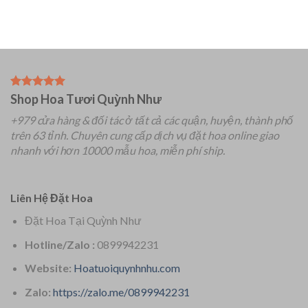
Shop Hoa Tươi Quỳnh Như
+979 cửa hàng & đối tác ở tất cả các quận, huyện, thành phố
trên 63 tỉnh.
Chuyên
cung cấp dịch vụ đặt hoa online giao
nhanh với hơn 10000 mẫu hoa, miễn phí ship.
Liên Hệ Đặt Hoa
Đặt Hoa Tại Quỳnh Như
Hotline/Zalo :
0899942231
Website:
Hoatuoiquynhnhu.com
Zalo:
https://zalo.me/0899942231