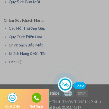
Quy Định Bảo Mật
Chăm Sóc Khách Hàng
Câu Hỏi Thường Gặp
Quy Trình Điện Hoa
Chính Sách Bảo Mật
Khách Hàng & Đối Tác
Liên Hệ
Zalo
Bản quyền thuộc: CÔNG TY TNHH TM DV TỔNG HỢP NHƯ
Chat Zalo
Gọi Ngay
TRUNG - Mã số thuế: 3101146219