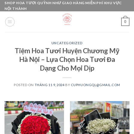
Skip
SHOP HOA TƯƠI QUỲNH NHƯ GIAO HÀNG MIỄN PHÍ KHU VỰC
NỘI THÀNH
to
content
0
UNCATEGORIZED
Tiệm Hoa Tươi Huyện Chương Mỹ
Hà Nội – Lựa Chọn Hoa Tươi Đa
Dạng Cho Mọi Dịp
POSTED ON
THÁNG 11 9, 2024
BY
CUPHUONGQL@GMAIL.COM