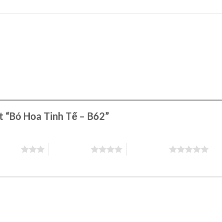
ét “Bó Hoa Tinh Tế – B62”
 5 sao
4 trên 5 sao
5 trên 5 sao