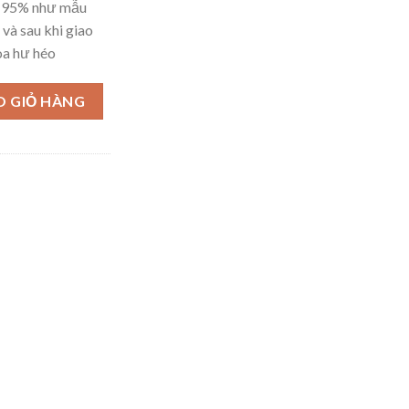
– 95% như mẫu
 và sau khi giao
oa hư héo
O GIỎ HÀNG