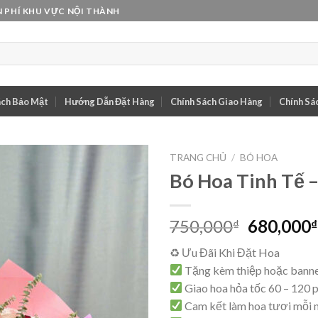
 PHÍ KHU VỰC NỘI THÀNH
ách Bảo Mật
Hướng Dẫn Đặt Hàng
Chính Sách Giao Hàng
Chính Sác
TRANG CHỦ
/
BÓ HOA
Bó Hoa Tinh Tế 
Giá
750,000
680,000
₫
₫
gốc
♻ Ưu Đãi Khi Đặt Hoa
là:
Tặng kèm thiệp hoặc banne
750,000₫
Giao hoa hỏa tốc 60 – 120 
Cam kết làm hoa tươi mỗi 