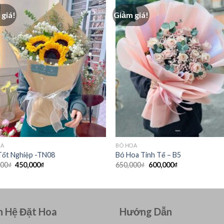
giá!
Giảm giá!
OA
BÓ HOA
Tốt Nghiệp -TN08
Bó Hoa Tinh Tế – B5
Giá
Giá
Giá
Giá
000
₫
450,000
₫
650,000
₫
600,000
₫
gốc
hiện
gốc
hiện
là:
tại
là:
tại
500,000₫.
là:
650,000₫.
là:
450,000₫.
600,000₫.
n Hệ Đặt Hoa
Hướng Dẫn