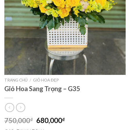
TRANG CHỦ
/
GIỎ HOA ĐẸP
Giỏ Hoa Sang Trọng – G35
Giá
Giá
750,000
680,000
₫
₫
gốc
hiện