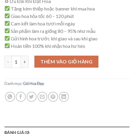
♻ Ưu Đãi Khi Đặt Hoa
là:
tại
Tặng kèm thiệp hoặc banner khi mua hoa
750,000₫.
là:
Giao hoa hỏa tốc 60 – 120 phút
680,000₫.
Cam kết làm hoa tươi mỗi ngày
Sản phẩm làm ra giống 80 – 95% như mẫu
Gửi hình hoa trước khi giao và sau khi giao
Hoàn tiền 100% khi nhận hoa hư héo
Giỏ Hoa Sang Trọng – G35 số lượng
THÊM VÀO GIỎ HÀNG
Danh mục:
Giỏ Hoa Đẹp
ĐÁNH GIÁ (0)