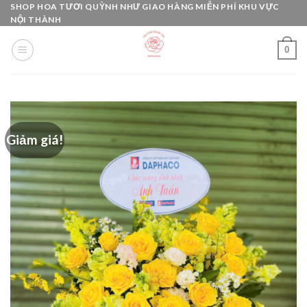
Skip
SHOP HOA TƯƠI QUỲNH NHƯ GIAO HÀNG MIỄN PHÍ KHU VỰC
NỘI THÀNH
to
content
0
Giảm giá!