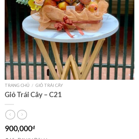
TRANG CHỦ
/
GIỎ TRÁI CÂY
Giỏ Trái Cây – C21
900,000
₫